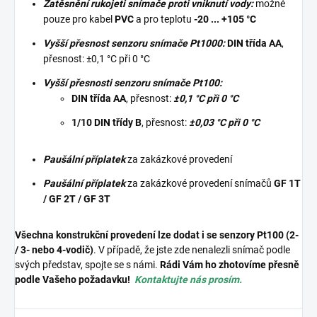
Zatěsnění rukojeti snímače proti vniknutí vody:
možné
pouze pro kabel
PVC
a pro teplotu
-20 ... +105 °C
Vyšší přesnost senzoru snímače Pt1000:
DIN třída AA
,
přesnost: ±0,1 °C při 0 °C
Vyšší přesnosti senzoru snímače Pt100
:
DIN třída AA
, přesnost:
±0,1 °C při 0 °C
1/10 DIN třídy B
, přesnost:
±0,03 °C při 0 °C
Paušální příplatek
za zakázkové provedení
Paušální příplatek
za zakázkové provedení snímačů
GF 1T
/ GF 2T / GF 3T
Všechna konstrukční provedení lze dodat i se senzory Pt100 (2-
/ 3- nebo 4-vodič)
. V případě, že jste zde nenalezli snímač podle
svých představ, spojte se s námi.
Rádi Vám ho zhotovíme přesně
podle Vašeho požadavku!
Kontaktujte nás prosím.