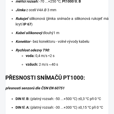
měřicí rozsah:
-70 ...+250 °C,
Pt1000 tř. B
Jímka
z oceli V4A Ø 3 mm
Rukojeť
silikonová (jímka snímače a silikonová rukojeť má
krytí
IP 67
)
Kabel silikonový
dlouhý1 m
Konektor
-
bez konektoru - volné vývody kabelu
Rychlost odezvy T90
:
voda:
0,4 m/s <2 s
vzduch:
2 m/s ~40 s
PŘESNOSTI SNÍMAČŮ PT1000:
přesnosti senzorů dle ČSN EN 60751
DIN tř. B:
(platný rozsah: -50 ...+500 °C) ±0,3 °C při 0 °C
DIN tř. A:
(platný rozsah: -30 ...+300 °C) ±0,15 °C při 0 °C