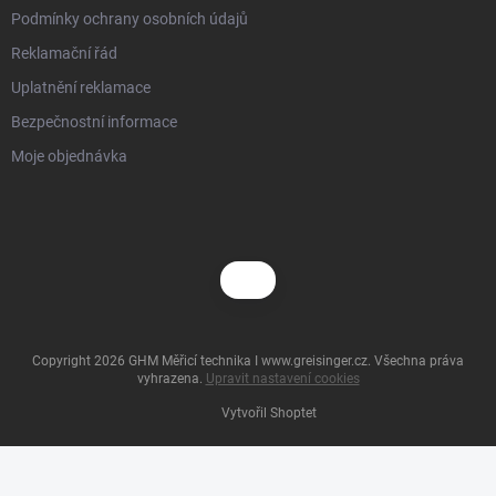
Podmínky ochrany osobních údajů
Reklamační řád
Uplatnění reklamace
Bezpečnostní informace
Moje objednávka
Copyright 2026
GHM Měřicí technika I www.greisinger.cz
. Všechna práva
vyhrazena.
Upravit nastavení cookies
Vytvořil Shoptet