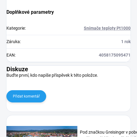
Doplňkové parametry
Kategorie
:
Snímače teploty Pt1000
Záruka
:
1 rok
EAN
:
4058175095471
Diskuze
Buďte první, kdo napíše příspěvek k této položce.
Přidat komentář
Pod značkou Greisinger v pob