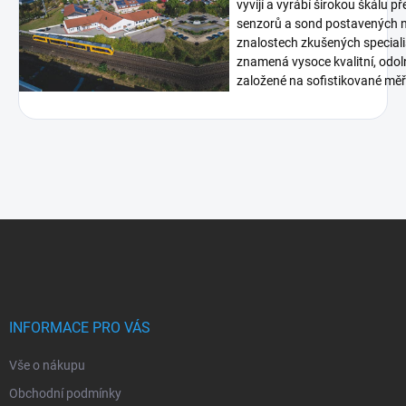
vyvíjí a vyrábí širokou škálu p
senzorů a sond postavených n
znalostech zkušených speciali
znamená vysoce kvalitní, odoln
založené na sofistikované měři
Z
á
p
a
t
í
INFORMACE PRO VÁS
Vše o nákupu
Obchodní podmínky