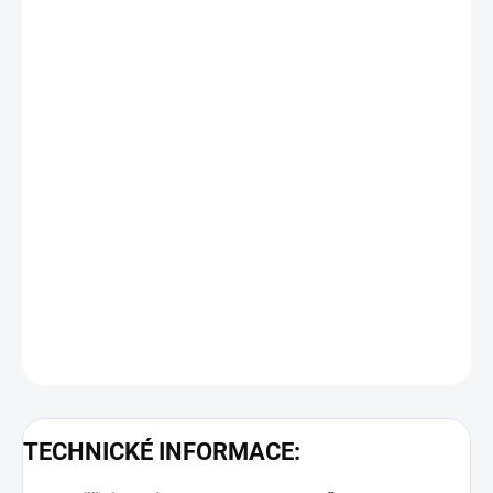
−
+
Přidat do košíku
Objednací číslo: 609547
Měřicí rozsah: -70 ...+250 °C, Pt1000 DIN tř. B
Podrobné technické údaje naleznete v katalogovém listu:
Pt1000
DETAILNÍ INFORMACE
ZEPTAT SE
TECHNICKÉ INFORMACE: