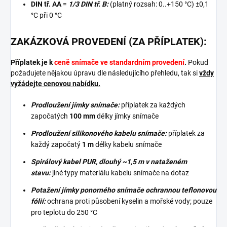
DIN tř. AA
=
1/3 DIN tř. B:
(platný rozsah: 0..+150 °C) ±0,1
°C při 0 °C
ZAKÁZKOVÁ PROVEDENÍ (ZA PŘÍPLATEK):
Příplatek je k
ceně snímače ve standardním provedení
.
Pokud
požadujete nějakou úpravu dle následujícího přehledu, tak si
vždy
vyžádejte cenovou nabídku.
Prodloužení jímky snímače:
příplatek za každých
započatých
100 mm
délky jímky snímače
Prodloužení silikonového kabelu snímače:
příplatek za
každý započatý
1 m
délky kabelu snímače
Spirálový kabel PUR, dlouhý ~1,5 m v nataženém
stavu:
jiné typy materiálu kabelu snímače na dotaz
Potažení jímky ponorného snímače ochrannou teflonovou
fólií:
ochrana proti působení kyselin a mořské vody; pouze
pro teplotu do 250 °C