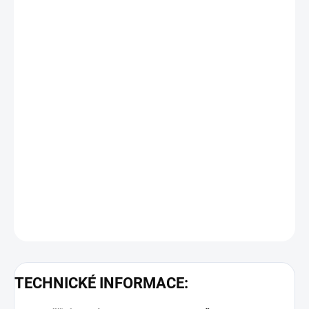
−
+
Přidat do košíku
Objednací číslo: 609926
Měřicí rozsah: -70 ...+250 °C, Pt1000 DIN tř. B
Podrobné technické údaje naleznete v katalogovém listu:
Pt1000
DETAILNÍ INFORMACE
ZEPTAT SE
TECHNICKÉ INFORMACE: