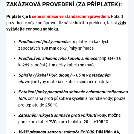
ZAKÁZKOVÁ PROVEDENÍ (ZA PŘÍPLATEK):
Příplatek je k
ceně snímače ve standardním provedení
.
Pokud
požadujete nějakou úpravu dle následujícího přehledu, tak si
vždy
vyžádejte cenovou nabídku.
Prodloužení jímky snímače:
příplatek za každých
započatých
100 mm
délky jímky snímače
Prodloužení silikonového kabelu snímače:
příplatek za
každý započatý
1 m
délky kabelu snímače
Spirálový kabel PUR, dlouhý ~1,5 m v nataženém
stavu:
jiné typy materiálu kabelu snímače na dotaz
Potažení jímky ponorného snímače ochrannou teflonovou
fólií:
ochrana proti působení kyselin a mořské vody; pouze
pro teplotu do 250 °C
Zatěsnění rukojeti snímače proti vniknutí vody:
možné
pouze pro kabel
PVC
a pro teplotu
-20 ... +105 °C
Vyšší přesnost senzoru snímače Pt1000:
DIN třída AA
,