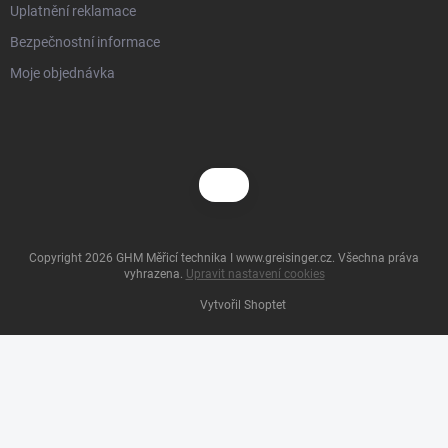
Uplatnění reklamace
Bezpečnostní informace
Moje objednávka
Copyright 2026
GHM Měřicí technika I www.greisinger.cz
. Všechna práva
vyhrazena.
Upravit nastavení cookies
Vytvořil Shoptet