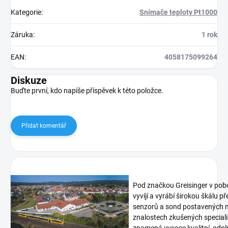
Kategorie
:
Snímače teploty Pt1000
Záruka
:
1 rok
EAN
:
4058175099264
Diskuze
Buďte první, kdo napíše příspěvek k této položce.
Přidat komentář
Pod značkou Greisinger v pob
vyvíjí a vyrábí širokou škálu p
senzorů a sond postavených n
znalostech zkušených speciali
znamená vysoce kvalitní, odoln