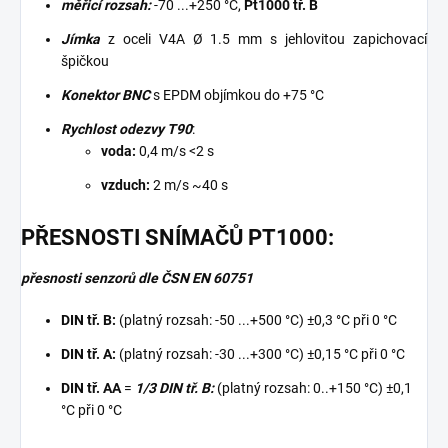
měřicí rozsah:
-70 ...+250 °C,
Pt1000 tř. B
Jímka
z oceli V4A Ø 1.5 mm s jehlovitou zapichovací
špičkou
Konektor BNC
s EPDM objímkou do +75 °C
Rychlost odezvy T90
:
voda:
0,4 m/s <2 s
vzduch:
2 m/s ~40 s
PŘESNOSTI SNÍMAČŮ PT1000:
přesnosti senzorů dle ČSN EN 60751
DIN tř. B:
(platný rozsah: -50 ...+500 °C) ±0,3 °C při 0 °C
DIN tř. A:
(platný rozsah: -30 ...+300 °C) ±0,15 °C při 0 °C
DIN tř. AA
=
1/3 DIN tř. B:
(platný rozsah: 0..+150 °C) ±0,1
°C při 0 °C