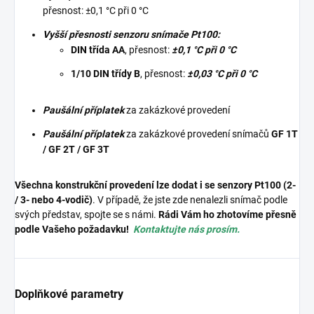
přesnost: ±0,1 °C při 0 °C
Vyšší přesnosti senzoru snímače Pt100
:
DIN třída AA
, přesnost:
±0,1 °C při 0 °C
1/10 DIN třídy B
, přesnost:
±0,03 °C při 0 °C
Paušální příplatek
za zakázkové provedení
Paušální příplatek
za zakázkové provedení snímačů
GF 1T
/ GF 2T / GF 3T
Všechna konstrukční provedení lze dodat i se senzory Pt100 (2-
/ 3- nebo 4-vodič)
. V případě, že jste zde nenalezli snímač podle
svých představ, spojte se s námi.
Rádi Vám ho zhotovíme přesně
podle Vašeho požadavku!
Kontaktujte nás prosím.
Doplňkové parametry