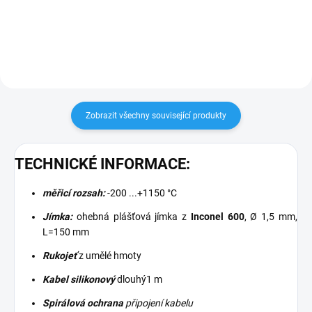
univerzální měřicí kanály pro
univerzální měřicí kanály pro
termočlánky typu K, J, T, N, S, E, B
termočlánky typu K, J, T, N, S, E, B
Výroba ukončena -...
Podrobné technické údaje...
Zobrazit všechny související produkty
TECHNICKÉ INFORMACE:
měřicí rozsah:
-200 ...+1150 °C
Jímka:
ohebná plášťová jímka z
Inconel 600
, Ø 1,5 mm,
L=150 mm
Rukojeť
z umělé hmoty
Kabel silikonový
dlouhý1 m
Spirálová ochrana
připojení kabelu