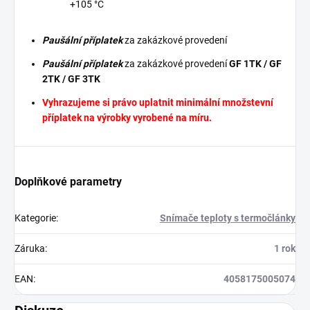
+105 °C
Paušální příplatek
za zakázkové provedení
Paušální příplatek
za zakázkové provedení
GF 1TK / GF
2TK / GF 3TK
Vyhrazujeme si právo uplatnit minimální množstevní
příplatek na výrobky vyrobené na míru.
Doplňkové parametry
Kategorie
:
Snímače teploty s termočlánky
Záruka
:
1 rok
EAN
:
4058175005074