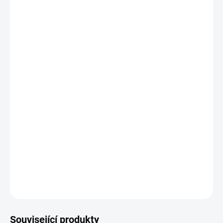
MOŽNOSTI
DORUČENÍ
−
+
Přidat do košíku
Objednací číslo: 600507
Měřicí rozsah: -200 ...+1150 °C, tř. př. 1, ohebný
Podrobné technické údaje naleznete v katalogovém listu:
TČ_typK
DETAILNÍ INFORMACE
ZEPTAT SE
Související produkty