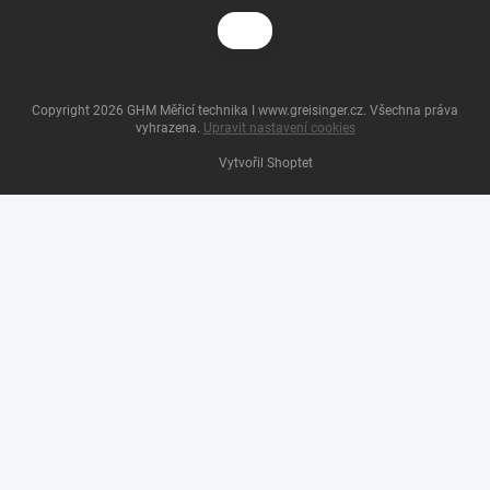
Copyright 2026
GHM Měřicí technika I www.greisinger.cz
. Všechna práva
vyhrazena.
Upravit nastavení cookies
Vytvořil Shoptet