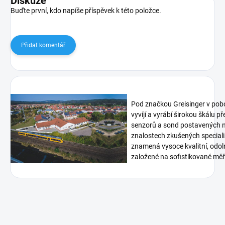
Diskuze
Buďte první, kdo napíše příspěvek k této položce.
Přidat komentář
Pod značkou Greisinger v pob
vyvíjí a vyrábí širokou škálu p
senzorů a sond postavených n
znalostech zkušených speciali
znamená vysoce kvalitní, odoln
založené na sofistikované měři