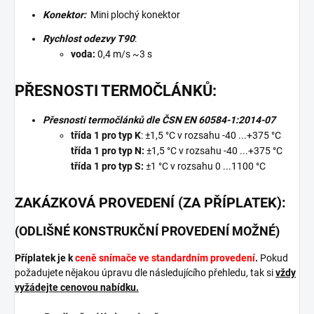
Konektor:
Mini plochý
konektor
Rychlost odezvy T90
:
voda:
0,4 m/s ~3 s
PŘESNOSTI TERMOČLÁNKŮ:
Přesnosti termočlánků dle ČSN EN 60584-1:2014-07
třída 1 pro typ K
: ±1,5 °C v rozsahu -40 ...+375 °C
třída 1 pro typ N:
±1,5 °C v rozsahu -40 ...+375 °C
třída 1 pro typ S:
±1 °C v rozsahu 0 ...1100 °C
ZAKÁZKOVÁ PROVEDENÍ (ZA PŘÍPLATEK):
(ODLIŠNÉ KONSTRUKČNÍ PROVEDENÍ MOŽNÉ)
Příplatek je k
ceně snímače ve standardním provedení
.
Pokud
požadujete nějakou úpravu dle následujícího přehledu, tak si
vždy
vyžádejte cenovou nabídku.