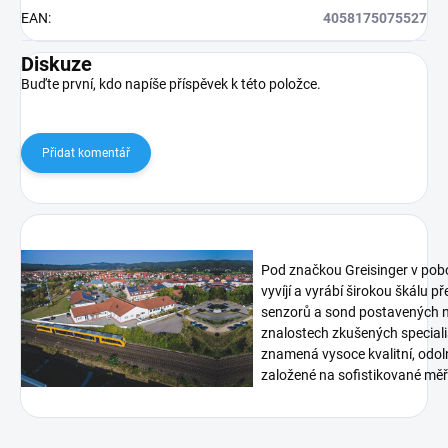
EAN
:
4058175075527
Diskuze
Buďte první, kdo napíše příspěvek k této položce.
Přidat komentář
Pod značkou Greisinger v pob
vyvíjí a vyrábí širokou škálu p
senzorů a sond postavených n
znalostech zkušených speciali
znamená vysoce kvalitní, odoln
založené na sofistikované měři