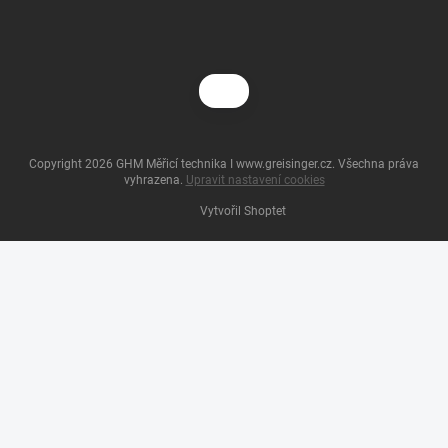
Copyright 2026
GHM Měřicí technika I www.greisinger.cz
. Všechna práva
vyhrazena.
Upravit nastavení cookies
Vytvořil Shoptet