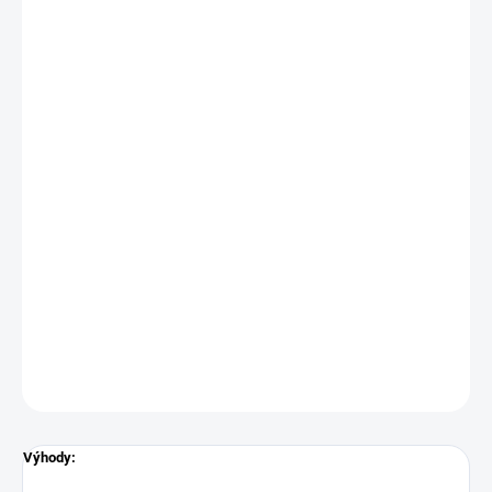
−
+
Přidat do košíku
Objednací číslo: 607552
Měřicí rozsah: -200 ...+1150 °C, tř. př. 1
Podrobné technické údaje naleznete v katalogovém listu:
GTT
DETAILNÍ INFORMACE
ZEPTAT SE
Výhody: