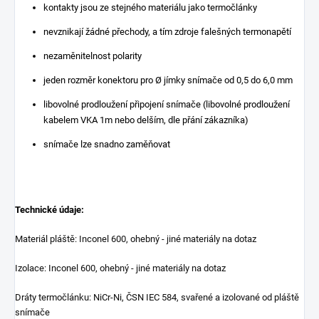
kontakty jsou ze stejného materiálu jako termočlánky
nevznikají žádné přechody, a tím zdroje falešných termonapětí
nezaměnitelnost polarity
jeden rozměr konektoru pro Ø jímky snímače od 0,5 do 6,0 mm
libovolné prodloužení připojení snímače (libovolné prodloužení
kabelem VKA 1m nebo delším, dle přání zákazníka)
snímače lze snadno zaměňovat
Technické údaje:
Materiál pláště: Inconel 600, ohebný - jiné materiály na dotaz
Izolace: Inconel 600, ohebný - jiné materiály na dotaz
Dráty termočlánku: NiCr-Ni, ČSN IEC 584, svařené a izolované od pláště
snímače