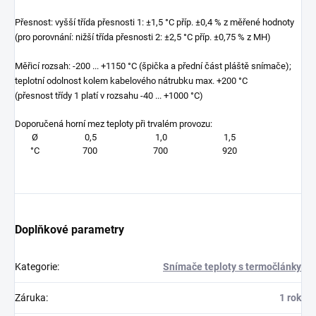
Přesnost: vyšší třída přesnosti 1: ±1,5 °C příp. ±0,4 % z měřené hodnoty
(pro porovnání: nižší třída přesnosti 2: ±2,5 °C příp. ±0,75 % z MH)
Měřicí rozsah: -200 ... +1150 °C (špička a přední část pláště snímače);
teplotní odolnost kolem kabelového nátrubku max. +200 °C
(přesnost třídy 1 platí v rozsahu -40 ... +1000 °C)
Doporučená horní mez teploty při trvalém provozu:
Ø
0,5
1,0
1,5
°C
700
700
920
Doplňkové parametry
Kategorie
:
Snímače teploty s termočlánky
Záruka
:
1 rok