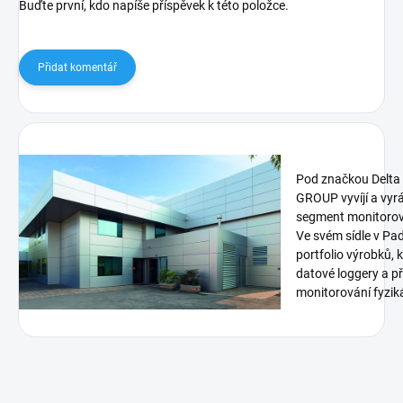
Buďte první, kdo napíše příspěvek k této položce.
Přidat komentář
Pod značkou Delt
GROUP vyvíjí a vyrá
segment monitorová
Ve svém sídle v Pa
portfolio výrobků, 
datové loggery a p
monitorování fyziká