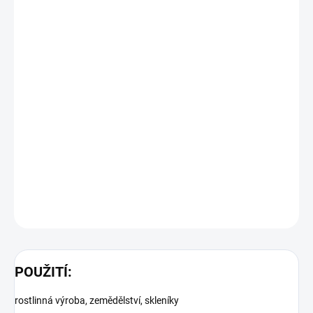
Objednací číslo: 700066
Pro měření fluorescence chlorofylu PAR
Použití: rostlinná výroba, zemědělství, skleníky
Podrobné technické údaje naleznete v katalogovém listu:
HD2302.0
DETAILNÍ INFORMACE
ZEPTAT SE
POUŽITÍ:
rostlinná výroba, zemědělství, skleníky