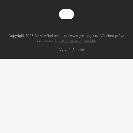
Copyright 2026
GHM Měřicí technika I www.greisinger.cz
. Všechna práva
vyhrazena.
Upravit nastavení cookies
Vytvořil Shoptet