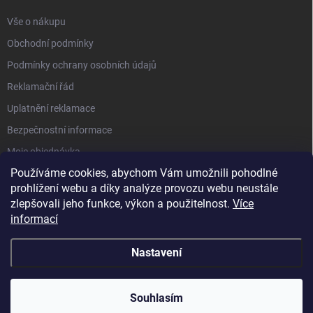
y
Vše o nákupu
v
ý
Obchodní podmínky
p
i
Podmínky ochrany osobních údajů
s
Reklamační řád
u
Uplatnění reklamace
Bezpečnostní informace
Moje objednávka
Používáme cookies, abychom Vám umožnili pohodlné
prohlížení webu a díky analýze provozu webu neustále
zlepšovali jeho funkce, výkon a použitelnost.
Více
informací
Nastavení
Copyright 2026
GHM Měřicí technika I www.greisinger.cz
. Všechna práva
vyhrazena.
Upravit nastavení cookies
Souhlasím