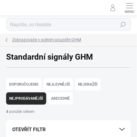
Přejít
na
obsah
Hledat
Zobrazovače v polním pouzdře GHM
Standardní signály GHM
Ř
a
DOPORUČUJEME
NEJLEVNĚJŠÍ
NEJDRAŽŠÍ
z
e
NEJPRODÁVANĚJŠÍ
ABECEDNĚ
n
í
4
položek celkem
p
r
OTEVŘÍT FILTR
o