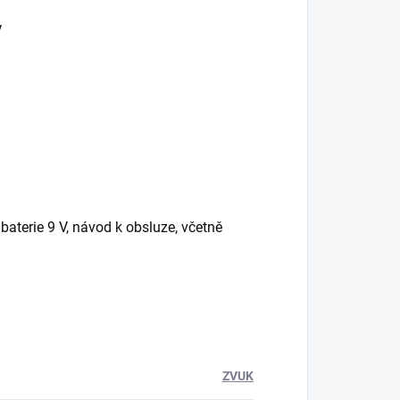
V
baterie 9 V, návod k obsluze, včetně
ZVUK