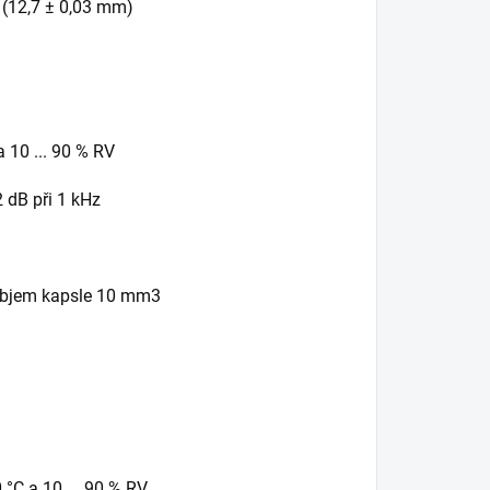
 (12,7 ± 0,03 mm)
a 10 ... 90 % RV
2 dB při 1 kHz
 objem kapsle 10 mm3
0 °C a 10 ... 90 % RV