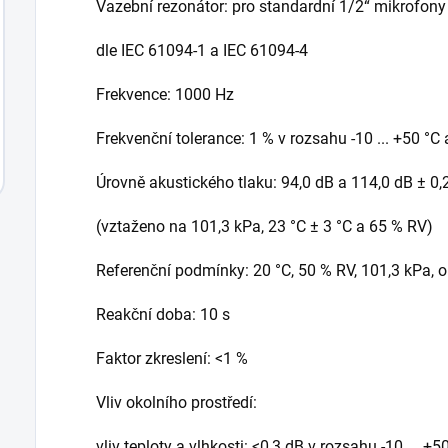
Vazební rezonátor: pro standardní 1/2“ mikrofony
dle IEC 61094-1 a IEC 61094-4
Frekvence: 1000 Hz
Frekvenční tolerance: 1 % v rozsahu -10 ... +50 °C 
Úrovně akustického tlaku: 94,0 dB a 114,0 dB ± 0,
(vztaženo na 101,3 kPa, 23 °C ± 3 °C a 65 % RV)
Referenční podmínky: 20 °C, 50 % RV, 101,3 kPa,
Reakční doba: 10 s
Faktor zkreslení: <1 %
Vliv okolního prostředí:
vliv teploty a vlhkosti: <0,3 dB v rozsahu -10 ... +5