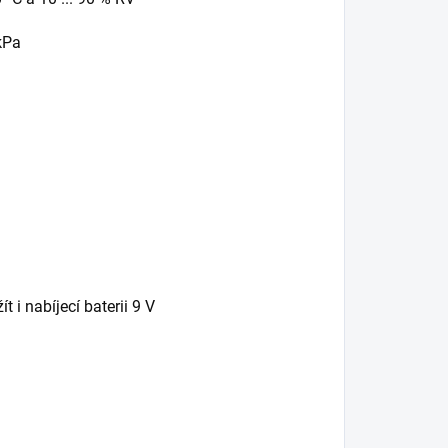
 kPa
t i nabíjecí baterii 9 V