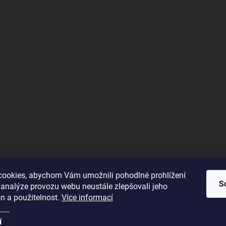
ookies, abychom Vám umožnili pohodlné prohlížení
S
 analýze provozu webu neustále zlepšovali jeho
n a použitelnost.
Více informací
í
z
. Všechna práva vyhrazena.
Upravit nastavení cookies