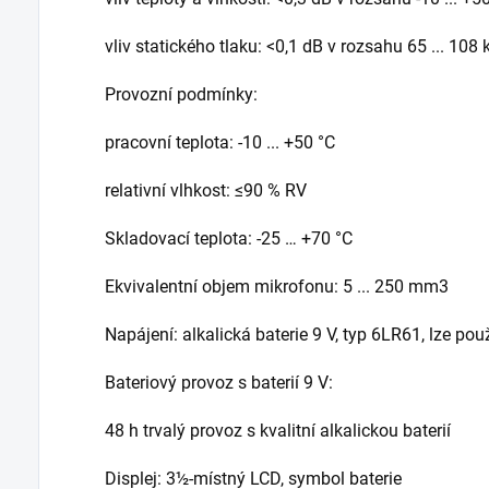
vliv statického tlaku: <0,1 dB v rozsahu 65 ... 108
Provozní podmínky:
pracovní teplota: -10 ... +50 °C
relativní vlhkost: ≤90 % RV
Skladovací teplota: -25 … +70 °C
Ekvivalentní objem mikrofonu: 5 ... 250 mm3
Napájení: alkalická baterie 9 V, typ 6LR61, lze použí
Bateriový provoz s baterií 9 V:
48 h trvalý provoz s kvalitní alkalickou baterií
Displej: 3½-místný LCD, symbol baterie