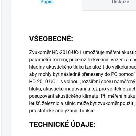
Popis
Diskuze
VŠEOBECNĚ:
Zvukoměr HD-2010-UC-1 umožňuje měření akustic
parametrů měření, přičemž frekvenční vážení a ča
hladiny akustického tlaku lze uložit do velkokapac
aby mohly být následně přeneseny do PC pomocí s
HD-2010-UC-1 s volbou „rozšíření sběru naměřený
hluku, akustické mapování a též pro volitelné zac
posuzování akustického klimatu. Při měření hluk
letišť, železnic a silnic může být zvukoměr použ
pro statické analyzační funkce
TECHNICKÉ ÚDAJE: