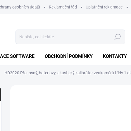
hrany osobních údajů
Reklamační řád
Uplatnění reklamace
Hledat
ZACE SOFTWARE
OBCHODNÍ PODMÍNKY
KONTAKTY
HD2020
Přenosný, bateriový, akustický kalibrátor zvukoměrů třídy 1 
Neohodnoceno
Podrobnosti hodnocení
ZN
ZDARMA
2
M
C