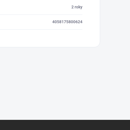
2 roky
4058175800624