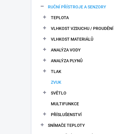
n
RUČNÍ PŘÍSTROJE A SENZORY
í
p
TEPLOTA
a
n
VLHKOST VZDUCHU / PROUDĚNÍ
e
VLHKOST MATERIÁLŮ
l
ANALÝZA VODY
ANALÝZA PLYNŮ
TLAK
ZVUK
SVĚTLO
MULTIFUNKCE
PŘÍSLUŠENSTVÍ
SNÍMAČE TEPLOTY