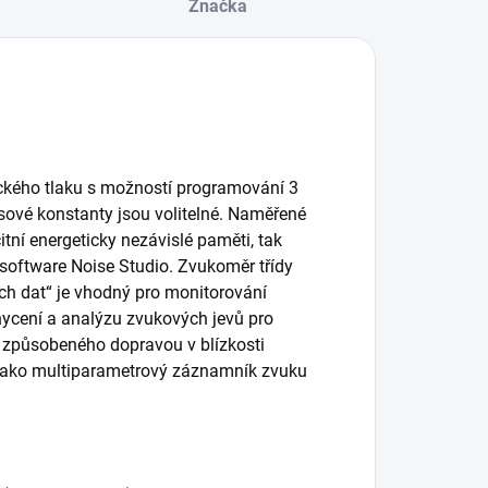
Značka
kého tlaku s možností programování 3
sové konstanty jsou volitelné. Naměřené
itní energeticky nezávislé paměti, tak
oftware Noise Studio. Zvukoměr třídy
ch dat“ je vhodný pro monitorování
hycení a analýzu zvukových jevů pro
u způsobeného dopravou v blízkosti
it jako multiparametrový záznamník zvuku