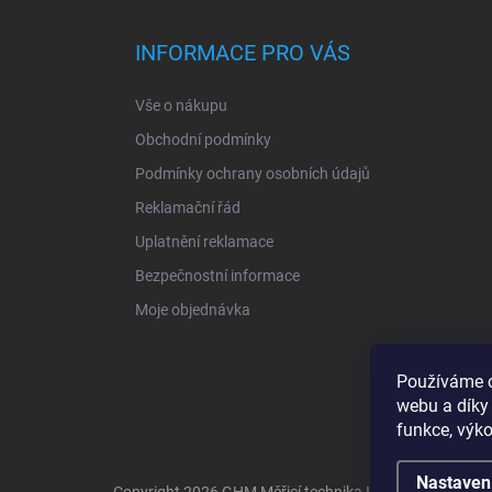
p
a
INFORMACE PRO VÁS
t
í
Vše o nákupu
Obchodní podmínky
Podmínky ochrany osobních údajů
Reklamační řád
Uplatnění reklamace
Bezpečnostní informace
Moje objednávka
Používáme c
webu a díky
funkce, výko
Nastaven
Copyright 2026
GHM Měřicí technika I www.greisinger.c