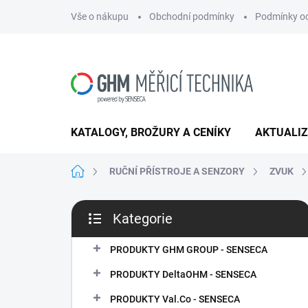
Přejít
Vše o nákupu
Obchodní podmínky
Podmínky oc
na
obsah
KATALOGY, BROŽURY A CENÍKY
AKTUALI
Domů
RUČNÍ PŘÍSTROJE A SENZORY
ZVUK
P
Kategorie
o
Přeskočit
s
kategorie
t
PRODUKTY GHM GROUP - SENSECA
r
PRODUKTY DeltaOHM - SENSECA
a
n
PRODUKTY Val.Co - SENSECA