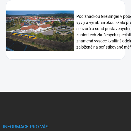
Pod značkou Greisinger v pob
vyvíjí a vyrábí širokou škálu p
senzorů a sond postavených n
znalostech zkušených speciali
znamená vysoce kvalitní, odoln
založené na sofistikované měři
Z
á
p
a
t
í
INFORMACE PRO VÁS