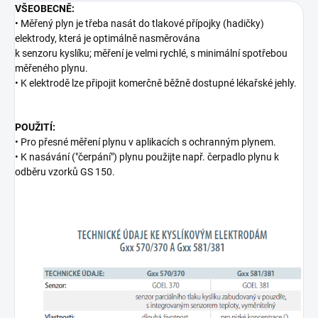
VŠEOBECNĚ:
• Měřený plyn je třeba nasát do tlakové přípojky (hadičky)
elektrody, která je optimálně nasměrována
k senzoru kyslíku; měření je velmi rychlé, s minimální spotřebou
měřeného plynu.
• K elektrodě lze připojit komerčně běžně dostupné lékařské jehly.
POUŽITÍ:
• Pro přesné měření plynu v aplikacích s ochranným plynem.
• K nasávání ("čerpání") plynu použijte např. čerpadlo plynu k
odběru vzorků GS 150.