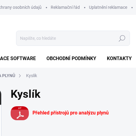
hrany osobních údajů
Reklamační řád
Uplatnění reklamace
Hledat
ZACE SOFTWARE
OBCHODNÍ PODMÍNKY
KONTAKTY
A PLYNŮ
Kyslík
Kyslík
Přehled přístrojů pro analýzu plynů