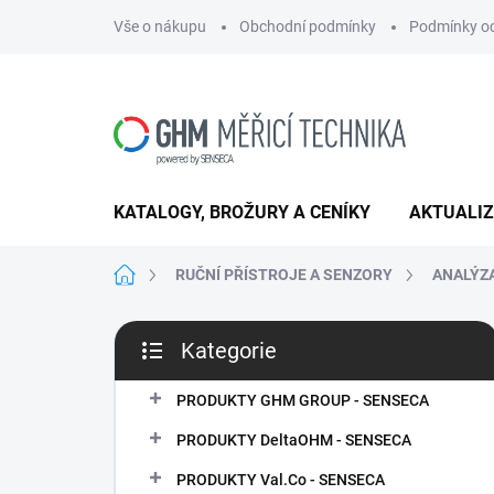
Přejít
Vše o nákupu
Obchodní podmínky
Podmínky oc
na
obsah
KATALOGY, BROŽURY A CENÍKY
AKTUALI
Domů
RUČNÍ PŘÍSTROJE A SENZORY
ANALÝZ
P
Kategorie
o
Přeskočit
s
kategorie
t
PRODUKTY GHM GROUP - SENSECA
r
PRODUKTY DeltaOHM - SENSECA
a
n
PRODUKTY Val.Co - SENSECA