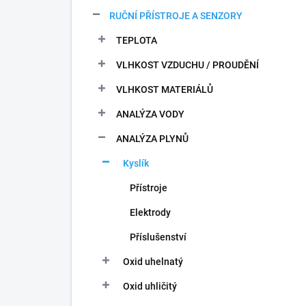
n
RUČNÍ PŘÍSTROJE A SENZORY
í
p
TEPLOTA
a
n
VLHKOST VZDUCHU / PROUDĚNÍ
e
VLHKOST MATERIÁLŮ
l
ANALÝZA VODY
ANALÝZA PLYNŮ
Kyslík
Přístroje
Elektrody
Příslušenství
Oxid uhelnatý
Oxid uhličitý