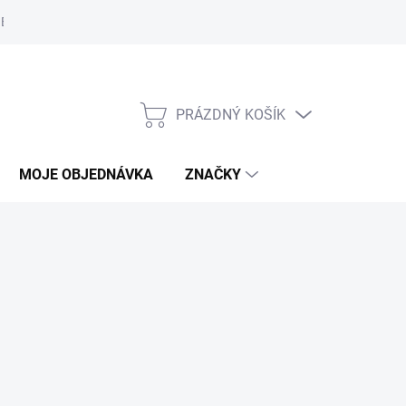
Bezpečnostní informace
Moje objednávka
PRÁZDNÝ KOŠÍK
NÁKUPNÍ
KOŠÍK
MOJE OBJEDNÁVKA
ZNAČKY