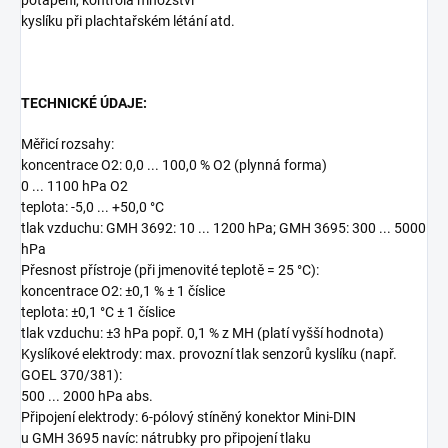
potápění, kontrola množství
kyslíku při plachtařském létání atd.
TECHNICKÉ ÚDAJE:
Měřicí rozsahy:
koncentrace O2: 0,0 ... 100,0 % O2 (plynná forma)
0 ... 1100 hPa O2
teplota: -5,0 ... +50,0 °C
tlak vzduchu: GMH 3692: 10 ... 1200 hPa; GMH 3695: 300 ... 5000
hPa
Přesnost přístroje (při jmenovité teplotě = 25 °C):
koncentrace O2: ±0,1 % ± 1 číslice
teplota: ±0,1 °C ± 1 číslice
tlak vzduchu: ±3 hPa popř. 0,1 % z MH (platí vyšší hodnota)
Kyslíkové elektrody: max. provozní tlak senzorů kyslíku (např.
GOEL 370/381):
500 ... 2000 hPa abs.
Připojení elektrody: 6-pólový stíněný konektor Mini-DIN
u GMH 3695 navíc: nátrubky pro připojení tlaku