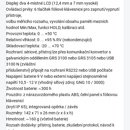
Displej: dva 4-místné LCD (12,4 mm a 7 mm vysoké)
Ovládací prvky: 6 tlačítek fóliové klávesnice pro zapnutí/vypnutí
přístroje,
volbu měřicího rozsahu, vyvolání obsahu paměti mezních
hodnot Min/Max, funkci HOLD, kalibraci atd.
Provozní teplota: 0 ... +50 °C
Relativní vlhkost: 0 ... +95 % RV (nekondenzující)
Skladovací teplota: -20 ... +70 °C
Rozhraní: sériové, přístroj lze přes komunikační konvertor s
galvanickým oddělením GRS 3100 nebo GRS 3105 nebo USB
3100 N (zvláštní
příslušenství) připojit na rozhraní RS232 nebo USB počítače
Napájení: baterie 9 V nebo externí napájecí stejnosměrné
napětí 10,5 - 12 V (vhodný síťový zdroj: GNG 10 / 3000)
Životnost baterie: ~300 h
Pouzdro: z nárazuvzdorného plastu ABS, čelní panel s fóliovou
klávesnicí
(krytí IP 65), integrovaná opěrka / závěs
Rozměry: 142 x 71 x 26 mm (v x š x h)
Hmotnost: ~160 g (včetně baterie)
Rozsah dodávky: přístroj, baterie, zkušební protokol, návod k