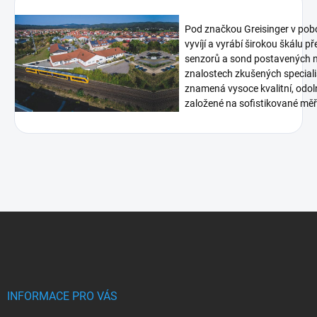
Pod značkou Greisinger v pob
vyvíjí a vyrábí širokou škálu p
senzorů a sond postavených n
znalostech zkušených speciali
znamená vysoce kvalitní, odoln
založené na sofistikované měři
Z
á
p
a
t
í
INFORMACE PRO VÁS