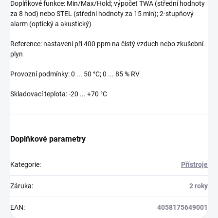
Doplňkové funkce: Min/Max/Hold; výpočet TWA (střední hodnoty
za 8 hod) nebo STEL (střední hodnoty za 15 min); 2-stupňový
alarm (optický a akustický)
Reference: nastavení při 400 ppm na čistý vzduch nebo zkušební
plyn
Provozní podmínky: 0 ... 50 °C; 0 ... 85 % RV
Skladovací teplota: -20 ... +70 °C
Doplňkové parametry
Kategorie
:
Přístroje
Záruka
:
2 roky
EAN
:
4058175649001