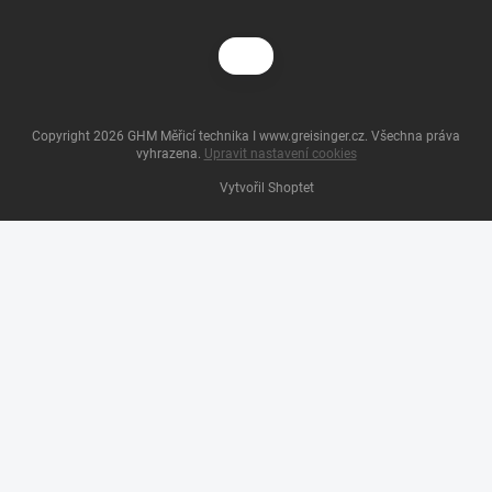
Copyright 2026
GHM Měřicí technika I www.greisinger.cz
. Všechna práva
vyhrazena.
Upravit nastavení cookies
Vytvořil Shoptet