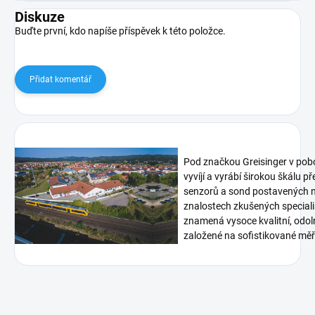
Diskuze
Buďte první, kdo napíše příspěvek k této položce.
Přidat komentář
Pod značkou Greisinger v pob
vyvíjí a vyrábí širokou škálu p
senzorů a sond postavených n
znalostech zkušených speciali
znamená vysoce kvalitní, odoln
založené na sofistikované měři