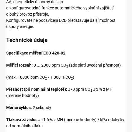
AA, energeticky úsporný design
a konfigurovatelná funkce automatického vypínání zajišťují
dlouhý provoz přístroje.
Konfigurovatelné podsvícení LCD představuje další možnost
úspory energie.
Technické údaje
Specifikace měření ECO 420-02
Měřicí rozsah:
0 ... 2000 ppm CO
(zde platí uvedená přesnost)
2
(max. 10000 ppm CO
/ 1,000 % CO
)
2
2
Přesnost (při nominální teplotě):
±70 ppm CO
± 3 % z MH
2
(měřené hodnoty)
Měřicí cyklus:
2 sekundy
Tlaková závislost:
+1,6 % z MH (měřené hodnoty) / kPa odchylky
od normálního tlaku