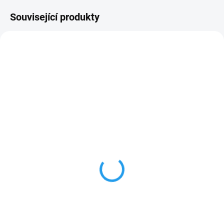
Související produkty
NOVINKA
NOVINKA
SKLADEM
CCA 2 TÝDNY
Senseca G1000-Cover
Senseca G1000-BASE
Gumové ochranné pouzdro
Stolní stojan / nástěnný
pro řadu ECO a G 1000
držák pro řadu ECO a G 1000
287 Kč
445 Kč
347,27 Kč včetně DPH
538,45 Kč včetně DPH
Do košíku
Do košíku
Objednací číslo: 483958 Gumové
Objednací číslo: 481885 Stolní