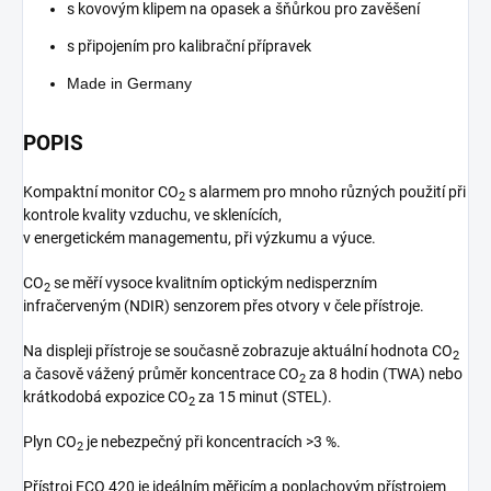
s kovovým klipem na opasek a šňůrkou pro zavěšení
s připojením pro kalibrační přípravek
Made in Germany
POPIS
Kompaktní monitor CO
s alarmem pro mnoho různých použití při
2
kontrole kvality vzduchu, ve sklenících,
v energetickém managementu, při výzkumu a výuce.
CO
se měří vysoce kvalitním optickým nedisperzním
2
infračerveným (NDIR) senzorem přes otvory v čele přístroje.
Na displeji přístroje se současně zobrazuje aktuální hodnota CO
2
a časově vážený průměr koncentrace CO
za 8 hodin (TWA) nebo
2
krátkodobá expozice CO
za 15 minut (STEL).
2
Plyn CO
je nebezpečný při koncentracích >3 %.
2
Přístroj ECO 420 je ideálním měřicím a poplachovým přístrojem