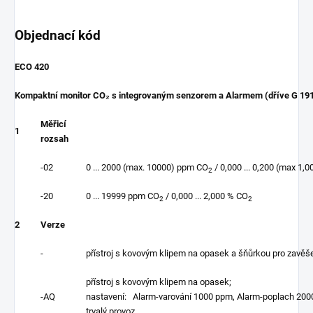
Objednací kód
ECO 420
Kompaktní monitor CO
₂
s integrovaným senzorem a Alarmem (dříve G 19
Měřicí
1
rozsah
-02
0 ... 2000 (max. 10000) ppm CO
/ 0,000 ... 0,200 (max 1,
2
-20
0 ... 19999 ppm CO
/ 0,000 ... 2,000 % CO
2
2
2
Verze
-
přístroj s kovovým klipem na opasek a šňůrkou pro zavěš
přístroj s kovovým klipem na opasek;
-AQ
nastavení: Alarm-varování 1000 ppm, Alarm-poplach 200
trvalý provoz