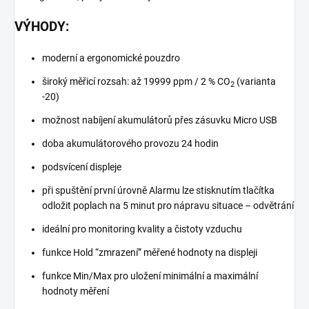
VÝHODY:
moderní a ergonomické pouzdro
široký měřicí rozsah: až 19999 ppm / 2 % CO
(varianta
2
-20)
možnost nabíjení akumulátorů přes zásuvku Micro USB
doba akumulátorového provozu 24 hodin
podsvícení displeje
při spuštění první úrovně Alarmu lze stisknutím tlačítka
odložit poplach na 5 minut pro nápravu situace – odvětrání
ideální pro monitoring kvality a čistoty vzduchu
funkce Hold “zmrazení” měřené hodnoty na displeji
funkce Min/Max pro uložení minimální a maximální
hodnoty měření