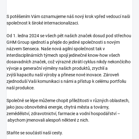
S potěšením Vám oznamujeme náš nový krok vpřed vedoucí naši
společnost k široké internacionalizaci.
Od 1. ledna 2024 se všech pět našich značek dosud pod střechou
GHM Group sjednotí a přejde do jediné společnosti s novým
názvem Senseca. Naše nová agilní společnost tak v
interdisciplinárních týmech spojí jedinečné know-how všech
dosavadních značek, což výrazně zkrátí cyklus nikdy nekončícího
vývoje a generační výměny našich produktů, zrychlí a
zvýší kapacitu naší výroby a přinese nové inovace. Zároveň
zjednoduší Vaši komunikaci s námi a přístup k celému portfoliu
naší produkce.
Společně se lépe můžeme chopit příležitosti v různých oblastech,
jako jsou obnovitelná energie, chytrá města a továrny,
zemědělství, zdravotnictví, farmacie a vodní hospodářství –
abychom jmenovali alespoň některé z nich.
Staňte se součástí naší cesty.