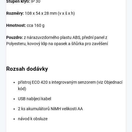
Stupeň krytí:
IP 30
Rozměry:
108 x 54 x 28 mm (v x š x h)
Hmotnost:
cca 160 g
Pouzdro:
z nárazuvzdorného plastu ABS, přední panel z
Polyesteru, kovový klip na opasek a šňůrka pro zavěšení
Rozsah dodávky
přístroj ECO 420 s integrovaným senzorem (viz Objednací
kód)
USB nabíjecí kabel
2 ks akumulátorů NiMH velikosti AA
návod k obsluze