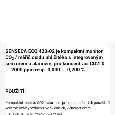
ochranné pouzdro určené pro
stojan / nástěnný držák pro řadu
řadu přístrojů ECO a G 1000
přístrojů ECO a G 1000 Podrobné
Podrobné technické údaje
technické údaje naleznete v
naleznete v katalogovém
katalogovém
listu: G1000_base_cover
listu: G1000_base_cover
SENSECA ECO 420-02 je kompaktní monitor
CO
/ měřič oxidu uhličitého s integrovaným
2
senzorem a alarmem, pro koncentraci CO2: 0
... 2000 ppm resp. 0,000 ... 0,200 %
POUŽITÍ:
Kompaktní monitor CO2 s alarmem pro mnoho různých použití při
kontrole kvality vzduchu, ve sklenících, v energetickém
managementu, při výzkumu a výuce.