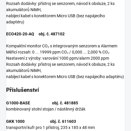
Rozsah dodávky: přístroj se senzorem, návod k obsluze, 2 ks
akumulátorů NiMH,
nabíjecí kabel s konektorem Micro USB (bez napájecího
adaptéru)
ECO420-20-AQ
obj. č. 487102
Kompaktní monitor CO₂ s integrovaným senzorem a Alarmem
Měřicí rozsah: 0 ... 19999 ppm CO₂ / 0,000 ... 2,000 % CO₂
Nastavení z výroby: varování 1000 ppm/alarm 2000 ppm
Rozsah dodávky: přístroj se senzorem, návod k obsluze, 2 ks
akumulátorů NiMH,
nabíjecí kabel s konektorem Micro USB (bez napájecího adaptéru)
Příslušenství
G1000-BASE obj. č. 481885
kombinovaný stolní stojan / nástěnný držák
GKK 1000 obj. č. 611603
transportní kufr pro 1 přístroj, 235 x 185 x 48 mm