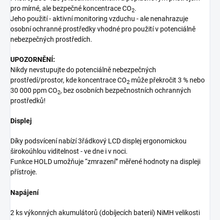
pro mírné, ale bezpečné koncentrace CO
.
2
Jeho použití - aktivní monitoring vzduchu - ale nenahrazuje
osobní ochranné prostředky vhodné pro použití v potenciálně
nebezpečných prostředích.
UPOZORNĚNÍ:
Nikdy nevstupujte do potenciálně nebezpečných
prostředí/prostor, kde koncentrace CO
může překročit 3 % nebo
2
30 000 ppm CO
, bez osobních bezpečnostních ochranných
2
prostředků!
Displej
Díky podsvícení nabízí 3řádkový LCD displej ergonomickou
širokoúhlou viditelnost - ve dne i v noci.
Funkce HOLD umožňuje “zmrazení” měřené hodnoty na displeji
přístroje.
Napájení
2 ks výkonných akumulátorů (dobíjecích baterií) NiMH velikosti