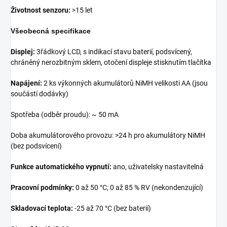
Životnost senzoru:
>15 let
Všeobecná specifikace
Displej:
3řádkový LCD, s indikací stavu baterií, podsvícený,
chráněný nerozbitným sklem, otočení displeje stisknutím tlačítka
Napájení:
2 ks výkonných akumulátorů NiMH velikosti AA (jsou
součástí dodávky)
Spotřeba (odběr proudu): ~ 50 mA
Doba akumulátorového provozu: >24 h pro akumulátory NiMH
(bez podsvícení)
Funkce automatického vypnutí:
ano, uživatelsky nastavitelná
Pracovní podmínky:
0 až 50 °C; 0 až 85 % RV (nekondenzující)
Skladovací teplota:
-25 až 70 °C (bez baterií)