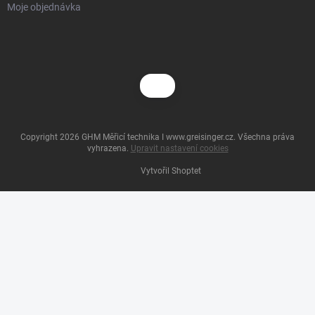
Moje objednávka
Copyright 2026
GHM Měřicí technika I www.greisinger.cz
. Všechna práva
vyhrazena.
Upravit nastavení cookies
Vytvořil Shoptet