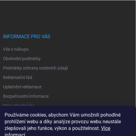
Z
a
á
c
p
í
p
a
r
t
v
í
INFORMACE PRO VÁS
k
y
Vše o nákupu
v
ý
Obchodní podmínky
p
i
Podmínky ochrany osobních údajů
s
Reklamační řád
u
Uplatnění reklamace
Bezpečnostní informace
Moje objednávka
Používáme cookies, abychom Vám umožnili pohodlné
prohlížení webu a díky analýze provozu webu neustále
zlepšovali jeho funkce, výkon a použitelnost.
Více
informací