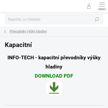
Přejít
na
obsah
Hledat
Převodníky výšky hladiny
Kapacitní
INFO-TECH - kapacitní převodníky výšky
hladiny
DOWNLOAD PDF