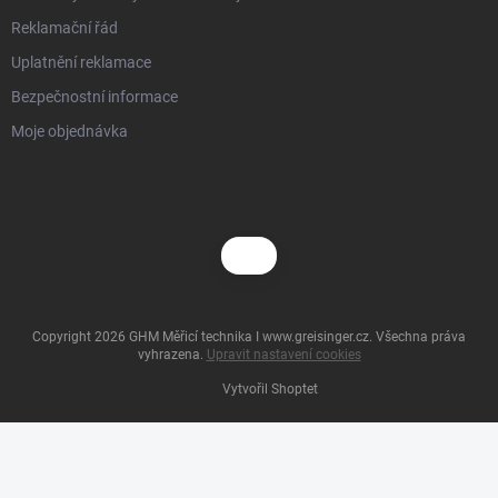
Reklamační řád
Uplatnění reklamace
Bezpečnostní informace
Moje objednávka
Copyright 2026
GHM Měřicí technika I www.greisinger.cz
. Všechna práva
vyhrazena.
Upravit nastavení cookies
Vytvořil Shoptet