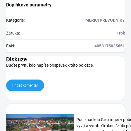
Doplňkové parametry
Kategorie
:
MĚŘICÍ PŘEVODNÍKY
Záruka
:
1 rok
EAN
:
4058175035651
Diskuze
Buďte první, kdo napíše příspěvek k této položce.
Přidat komentář
Pod značkou Greisinger v pob
vyvíjí a vyrábí širokou škálu p