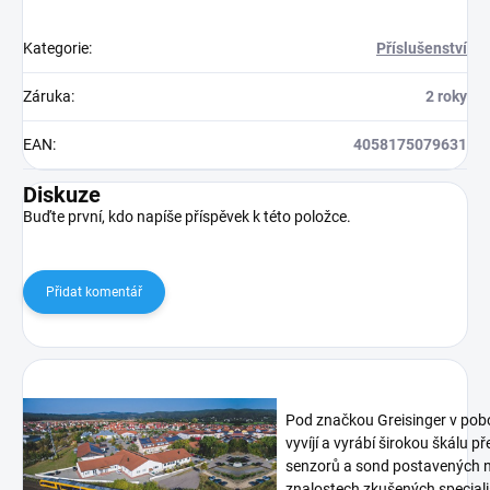
Kategorie
:
Příslušenství
Záruka
:
2 roky
EAN
:
4058175079631
Diskuze
Buďte první, kdo napíše příspěvek k této položce.
Přidat komentář
Pod značkou Greisinger v pob
vyvíjí a vyrábí širokou škálu p
senzorů a sond postavených n
znalostech zkušených speciali