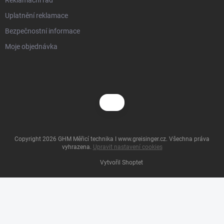
Reklamační řád
Uplatnění reklamace
Bezpečnostní informace
Moje objednávka
Copyright 2026
GHM Měřicí technika I www.greisinger.cz
. Všechna práva
vyhrazena.
Upravit nastavení cookies
Vytvořil Shoptet