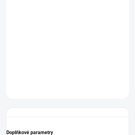
Objednací číslo: 607963
stíněný připojovací PUR kabel se zataveným konektorem M12x1
a volnými konci na druhé straně
Podrobné technické údaje naleznete v katalogovém listu:
KM4P
DETAILNÍ INFORMACE
ZEPTAT SE
Doplňkové parametry