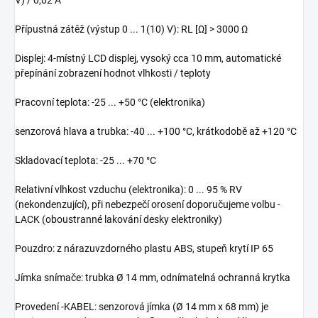
Přípustná zátěž (výstup 0 ... 1(10) V): RL [Ω] > 3000 Ω
Displej: 4-místný LCD displej, vysoký cca 10 mm, automatické
přepínání zobrazení hodnot vlhkosti / teploty
Pracovní teplota: -25 ... +50 °C (elektronika)
senzorová hlava a trubka: -40 ... +100 °C, krátkodobě až +120 °C
Skladovací teplota: -25 ... +70 °C
Relativní vlhkost vzduchu (elektronika): 0 ... 95 % RV
(nekondenzující), při nebezpečí orosení doporučujeme volbu -
LACK (oboustranné lakování desky elektroniky)
Pouzdro: z nárazuvzdorného plastu ABS, stupeň krytí IP 65
Jímka snímače: trubka Ø 14 mm, odnímatelná ochranná krytka
Provedení -KABEL: senzorová jímka (Ø 14 mm x 68 mm) je