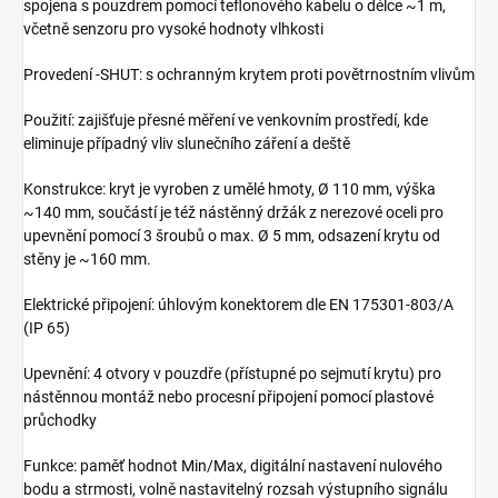
spojena s pouzdrem pomocí teflonového kabelu o délce ~1 m,
včetně senzoru pro vysoké hodnoty vlhkosti
Provedení -SHUT: s ochranným krytem proti povětrnostním vlivům
Použití: zajišťuje přesné měření ve venkovním prostředí, kde
eliminuje případný vliv slunečního záření a deště
Konstrukce: kryt je vyroben z umělé hmoty, Ø 110 mm, výška
~140 mm, součástí je též nástěnný držák z nerezové oceli pro
upevnění pomocí 3 šroubů o max. Ø 5 mm, odsazení krytu od
stěny je ~160 mm.
Elektrické připojení: úhlovým konektorem dle EN 175301-803/A
(IP 65)
Upevnění: 4 otvory v pouzdře (přístupné po sejmutí krytu) pro
nástěnnou montáž nebo procesní připojení pomocí plastové
průchodky
Funkce: paměť hodnot Min/Max, digitální nastavení nulového
bodu a strmosti, volně nastavitelný rozsah výstupního signálu