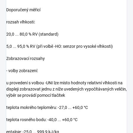
Doporučený měřicí
rozsah vlhkosti:
20,0 ... 80,0 % RV (standard)
5,0 ... 95,0 % RV (při volbě -HO: senzor pro vysoké vlhkosti)
Zobrazovací rozsahy
- volby zobrazení:
u provedení s volbou -UNI lze místo hodnoty relativní vlhkosti na
displeji zobrazovat jednu z níže uvedených vypočítávaných veličin,
výběr se provádí pomocí tlačítek
teplota mokrého teploměru: -27,0 ... +60,0 °C
teplota rosného bodu: -40,0 ... +60,0 °C
entalpie: -25,0 ... 999,9 kJ/kg