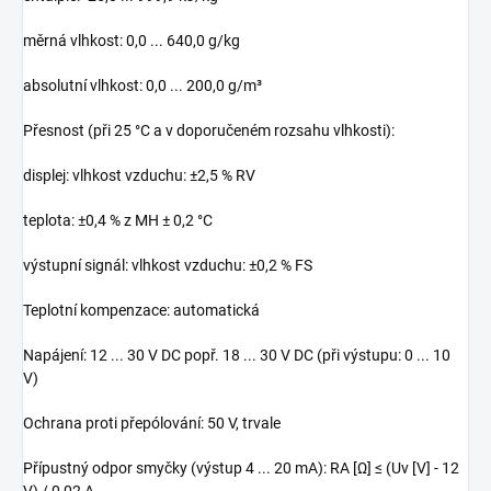
měrná vlhkost: 0,0 ... 640,0 g/kg
absolutní vlhkost: 0,0 ... 200,0 g/m³
Přesnost (při 25 °C a v doporučeném rozsahu vlhkosti):
displej: vlhkost vzduchu: ±2,5 % RV
teplota: ±0,4 % z MH ± 0,2 °C
výstupní signál: vlhkost vzduchu: ±0,2 % FS
Teplotní kompenzace: automatická
Napájení: 12 ... 30 V DC popř. 18 ... 30 V DC (při výstupu: 0 ... 10
V)
Ochrana proti přepólování: 50 V, trvale
Přípustný odpor smyčky (výstup 4 ... 20 mA): RA [Ω] ≤ (Uv [V] - 12
V) / 0,02 A