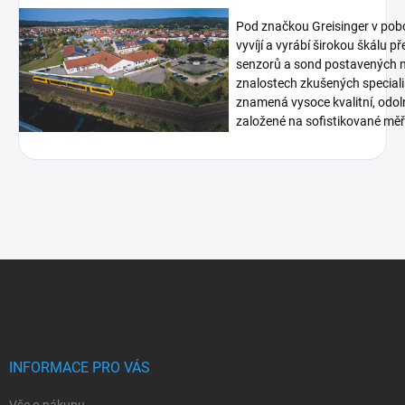
Pod značkou Greisinger v pob
vyvíjí a vyrábí širokou škálu p
senzorů a sond postavených n
znalostech zkušených speciali
znamená vysoce kvalitní, odoln
založené na sofistikované měři
Z
á
p
a
t
í
INFORMACE PRO VÁS
Vše o nákupu