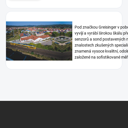
Pod značkou Greisinger v pob
vyvíjí a vyrábí širokou škálu p
senzorů a sond postavených n
znalostech zkušených speciali
znamená vysoce kvalitní, odoln
založené na sofistikované měři
Z
á
p
a