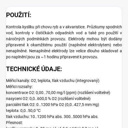
POUŽITÍ:
Kontrola kyslíku při chovu ryb a v akvaristice. Průzkumy spodních
vod, kontroly v čističkách odpadních vod a také pro použití v
náročných podmínkách provozu. Elektrody mohou být dodány
připravené k okamžitému použití (naplněné elektrolytem) nebo
nenaplněné. Nenaplněné elektrody lze velice dlouho skladovat a
po naplnění jsou za ~1 hodinu připravené k provozu.
TECHNICKÉ ÚDAJE:
Měřicí kanály: O2, teplota, tlak vzduchu (integrovaný)
Měřici rozsahy:
koncentrace O2: 0,00..70,00 mg/l (ppm) (rozlišení volitelné)
nasyceni O2: 0,0..600,0 % O2 (rozlišení volitelné)
parciální tlak O2: 0..1200 hPa O2 (0,0..427,5 mm Hg)
teplota: 0,0..50,0 °C
tlak vzduchu: 10..1200 hPa abs. 300..5000 hPa abs.
Přesnost: