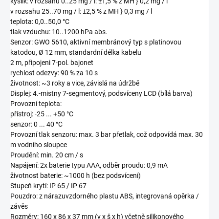
kyslík: v rozsahu 0..25 mg / l: ±1,5 % z MH } 0,2 mg / l
v rozsahu 25..70 mg / l: ±2,5 % z MH } 0,3 mg / l
teplota: 0,0..50,0 °C
tlak vzduchu: 10..1200 hPa abs.
Senzor: GWO 5610, aktivní membránový typ s platinovou
katodou, Ø 12 mm, standardní délka kabelu
2 m, připojeni 7-pol. bajonet
rychlost odezvy: 90 % za 10 s
životnost: ~3 roky a vice, závislá na údržbě
Displej: 4.-mistny 7-segmentový, podsvíceny LCD (bílá barva)
Provozní teplota:
přístroj: -25 ... +50 °C
senzor: 0 ... 40 °C
Provozní tlak senzoru: max. 3 bar přetlak, což odpovídá max. 30
m vodního sloupce
Proudění: min. 20 cm / s
Napájení: 2x baterie typu AAA, odběr proudu: 0,9 mA
životnost baterie: ~1000 h (bez podsvícení)
Stupeň krytí: IP 65 / IP 67
Pouzdro: z nárazuvzdorného plastu ABS, integrovaná opěrka /
závěs
Rozměry: 160 x 86 x 37 mm (v x š x h) včetně silikonového