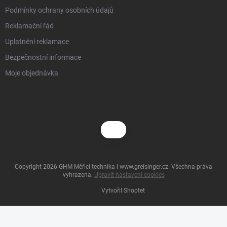
Podmínky ochrany osobních údajů
Reklamační řád
Uplatnění reklamace
Bezpečnostní informace
Moje objednávka
Copyright 2026
GHM Měřicí technika I www.greisinger.cz
. Všechna práva
vyhrazena.
Upravit nastavení cookies
Vytvořil Shoptet