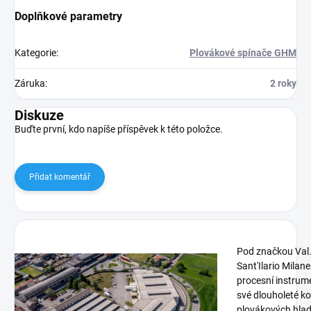
Doplňkové parametry
Kategorie
:
Plovákové spínače GHM
Záruka
:
2 roky
Diskuze
Buďte první, kdo napíše příspěvek k této položce.
Přidat komentář
Pod značkou Val.
Sant'Ilario Milane
procesní instrum
své dlouholeté k
plovákových hla