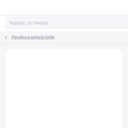
Přejít
na
obsah
Plovákové spínače GHM
1 hodnocení
Podrobnosti hodnocení
ZNAČKA:
VAL.CO