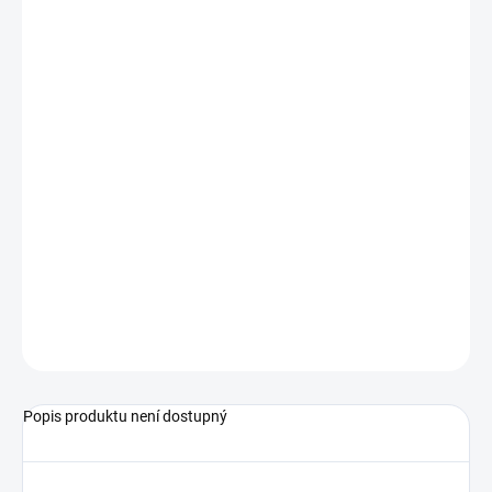
−
+
Přidat do košíku
standardní plovákový spínač, typ s jedním kontaktem
mosazná vodicí trubka a připojení, plovák Spansil
1″ závit nebo procesní přírubové připojení
délka 100 až 500 mm (krok 50 mm)
Podrobné technické údaje naleznete v katalogovém listu:
SIMPLE – S1
ZEPTAT SE
Popis produktu není dostupný