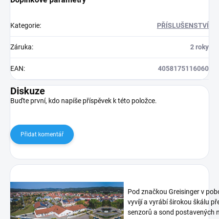
Kategorie
:
PŘÍSLUŠENSTVÍ
Záruka
:
2 roky
EAN
:
4058175116060
Diskuze
Buďte první, kdo napíše příspěvek k této položce.
Přidat komentář
Pod značkou Greisinger v pob
vyvíjí a vyrábí širokou škálu p
senzorů a sond postavených n