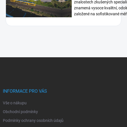
znalostech zkušených speciali
znamená vysoce kvalitní, odoln
založené na sofistikované měři
Z
á
p
a
t
í
INFORMACE PRO VÁS
Vše o nákupu
Obchodní podmínky
Podmínky ochrany osobních údajů