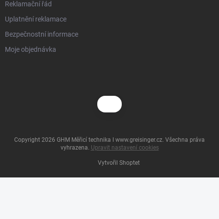
Reklamační řád
Uplatnění reklamace
Bezpečnostní informace
Moje objednávka
Copyright 2026
GHM Měřicí technika I www.greisinger.cz
. Všechna práva
vyhrazena.
Upravit nastavení cookies
Vytvořil Shoptet