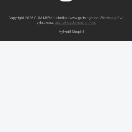
Copyright 2026
GHM Měřicí technika I www.greisinger.cz
. Všechna práva
vyhrazena.
Upravit nastavení cookies
Vytvořil Shoptet