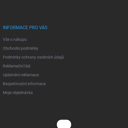
á
p
a
t
í
INFORMACE PRO VÁS
Vše o nákupu
Obchodní podmínky
Podmínky ochrany osobních údajů
Reklamační řád
Uplatnění reklamace
Bezpečnostní informace
Moje objednávka