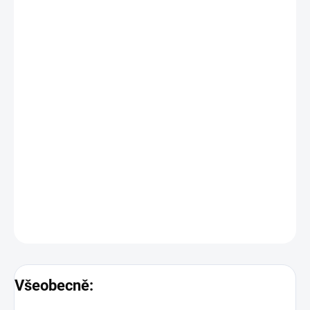
−
+
Přidat do košíku
Objednací číslo: 483914
Set obsahuje: přístroj GMH 3531, pH elektrodu GE 135, 5x GPH
4, 5x GPH 7, 2x GPF 100, GKK 3001
Podrobné technické údaje naleznete v katalogovém listu:
GMH35xx-SET
DETAILNÍ INFORMACE
ZEPTAT SE
Všeobecně: