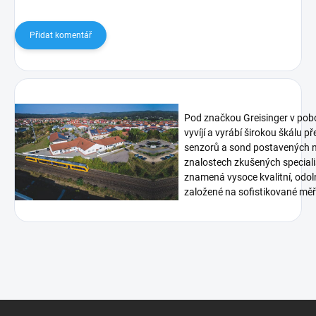
Přidat komentář
Pod značkou Greisinger v pob
vyvíjí a vyrábí širokou škálu p
senzorů a sond postavených n
znalostech zkušených speciali
znamená vysoce kvalitní, odoln
založené na sofistikované měři
Z