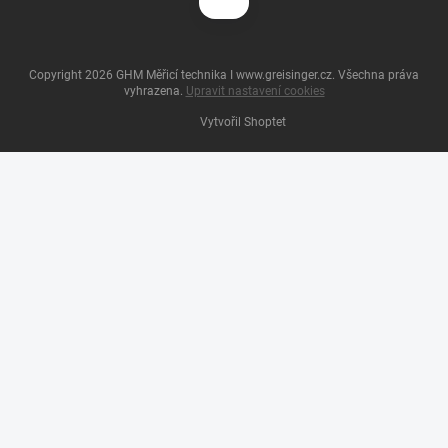
Copyright 2026
GHM Měřicí technika I www.greisinger.cz
. Všechna práva
vyhrazena.
Upravit nastavení cookies
Vytvořil Shoptet