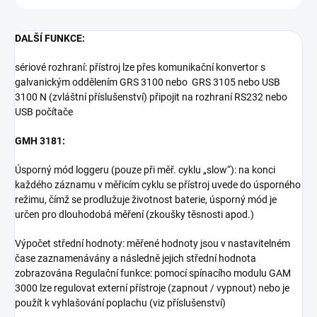
DALŠÍ FUNKCE:
sériové rozhraní: přístroj lze přes komunikační konvertor s
galvanickým oddělením GRS 3100 nebo GRS 3105 nebo USB
3100 N (zvláštní příslušenství) připojit na rozhraní RS232 nebo
USB počítače
GMH 3181:
Úsporný mód loggeru (pouze při měř. cyklu „slow“): na konci
každého záznamu v měřicím cyklu se přístroj uvede do úsporného
režimu, čímž se prodlužuje životnost baterie, úsporný mód je
určen pro dlouhodobá měření (zkoušky těsnosti apod.)
Výpočet střední hodnoty: měřené hodnoty jsou v nastavitelném
čase zaznamenávány a následně jejich střední hodnota
zobrazována Regulační funkce: pomocí spínacího modulu GAM
3000 lze regulovat externí přístroje (zapnout / vypnout) nebo je
použít k vyhlašování poplachu (viz příslušenství)