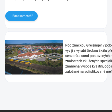
Přidat komentář
Pod značkou Greisinger v pob
vyvíjí a vyrábí širokou škálu p
senzorů a sond postavených n
znalostech zkušených speciali
znamená vysoce kvalitní, odoln
založené na sofistikované měři