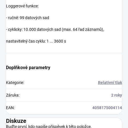
Loggerové funkce:
- ručně: 99 datových sad
- cyklicky: 10.000 datových sad (max. 64 řad záznamů),
nastavitelný čas cyklu: 1 ... 3600 s
Doplňkové parametry
Kategorie
:
Relativní tlak
Záruka
:
2 roky
EAN
:
4058175004114
Diskuze
Buďte první, kdo napíše příspěvek k této položce.