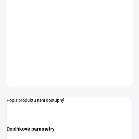
Pt100 třídy B
provozní teplota: do 400 °C
Podrobné technické údaje naleznete v katalogovém listu:
7131
ZEPTAT SE
Popis produktu není dostupný
Doplňkové parametry