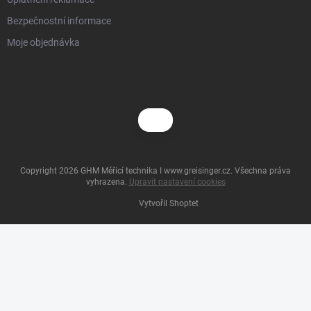
Bezpečnostní informace
Moje objednávka
Copyright 2026
GHM Měřicí technika I www.greisinger.cz
. Všechna práva
vyhrazena.
Upravit nastavení cookies
Vytvořil Shoptet