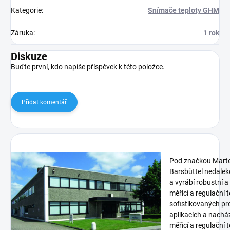
Kategorie
:
Snímače teploty GHM
Záruka
:
1 rok
Diskuze
Buďte první, kdo napíše příspěvek k této položce.
Přidat komentář
Pod značkou Marte
Barsbüttel nedalek
a vyrábí robustní a
měřicí a regulační 
sofistikovaných p
aplikacích a nachá
měřicí a regulační 