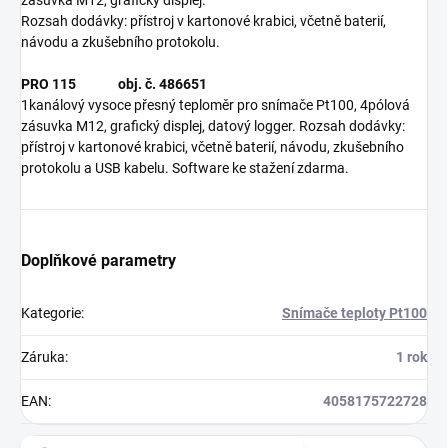
zásuvka M12, grafický displej.
Rozsah dodávky: přístroj v kartonové krabici, včetně baterií,
návodu a zkušebního protokolu.
PRO 115 obj. č. 486651
1kanálový vysoce přesný teploměr pro snímače Pt100, 4pólová
zásuvka M12, grafický displej, datový logger. Rozsah dodávky:
přístroj v kartonové krabici, včetně baterií, návodu, zkušebního
protokolu a USB kabelu. Software ke stažení zdarma.
Doplňkové parametry
Kategorie
:
Snímače teploty Pt100
Záruka
:
1 rok
EAN
:
4058175722728