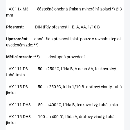
AX 11x-M3 částečně ohebná jímka s minerální izolací *) Ø 3
mm
Přesnost:
DIN třídy přesnosti: B, A, AA, 1/10 B
Upozornění
: daná třída přesnosti platí pouze v rozsahu teplot
uvedeném zde: **)
Měřicí rozsah: ***)
dostupná provedení:
AX 111-D3 -50…+250 °C, třída B, A nebo AA, tenkovrstvý,
tuhá jímka
AX 115-D3 -50 … +250 °C, třída 1/10 B. drátový vinutý, tuhá
jímka
AX 111-DH3 -50 … +400 °C, třída B, tenkovrstvý, tuhá jímka
AX 115-DH3 -100 … +400 °C, třída A, drátový vinutý, tuhá
jímka