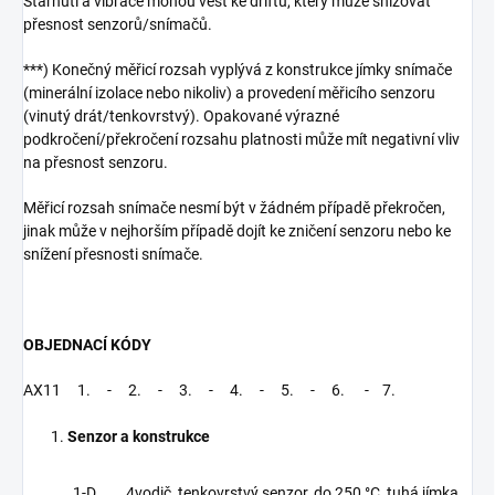
Stárnutí a vibrace mohou vést ke driftu, který může snižovat
přesnost senzorů/snímačů.
***) Konečný měřicí rozsah vyplývá z konstrukce jímky snímače
(minerální izolace nebo nikoliv) a provedení měřicího senzoru
(vinutý drát/tenkovrstvý). Opakované výrazné
podkročení/překročení rozsahu platnosti může mít negativní vliv
na přesnost senzoru.
Měřicí rozsah snímače nesmí být v žádném případě překročen,
jinak může v nejhorším případě dojít ke zničení senzoru nebo ke
snížení přesnosti snímače.
OBJEDNAC
Í
K
Ó
DY
AX11 1. - 2. - 3. - 4. - 5. - 6. - 7.
Senzor a konstrukce
1-D 4vodič, tenkovrstvý senzor, do 250 °C, tuhá jímka,