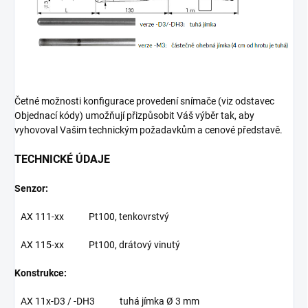
Četné možnosti konfigurace provedení snímače (viz odstavec
Objednací kódy) umožňují přizpůsobit Váš výběr tak, aby
vyhovoval Vašim technickým požadavkům a cenové představě.
TECHNICKÉ ÚDAJE
Senzor:
AX 111-xx Pt100, tenkovrstvý
AX 115-xx Pt100, drátový vinutý
Konstrukce:
AX 11x-D3 / -DH3 tuhá jímka Ø 3 mm