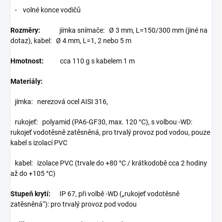
- volné konce vodičů
Rozměry:
jímka snímače: Ø 3 mm, L=150/300 mm (jiné na
dotaz), kabel: Ø 4 mm, L=1, 2 nebo 5 m
Hmotnost:
cca 110 g s kabelem 1 m
Materiály:
jímka: nerezová ocel AISI 316,
rukojeť: polyamid (PA6-GF30, max. 120 °C), s volbou -WD:
rukojeť vodotěsně zatěsněná, pro trvalý provoz pod vodou, pouze
kabel s izolací PVC
kabel: izolace PVC (trvale do +80 °C / krátkodobě cca 2 hodiny
až do +105 °C)
Stupeň krytí:
IP 67, při volbě -WD („rukojeť vodotěsně
zatěsněná“): pro trvalý provoz pod vodou