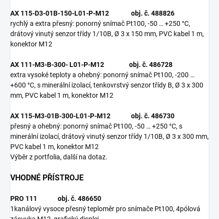
AX 115-D3-01B-150-L01-P-M12 obj. č. 488826
rychlý a extra přesný: ponorný snímač Pt100, -50 … +250 °C,
drátový vinutý senzor třídy 1/10B, Ø 3 x 150 mm, PVC kabel 1 m,
konektor M12
AX 111-M3-B-300- L01-P-M12 obj. č. 486728
extra vysoké teploty a ohebný: ponorný snímač Pt100, -200 …
+600 °C, s minerální izolací, tenkovrstvý senzor třídy B, Ø 3 x 300
mm, PVC kabel 1 m, konektor M12
AX 115-M3-01B-300-L01-P-M12 obj. č. 486730
přesný a ohebný: ponorný snímač Pt100, -50 … +250 °C, s
minerální izolací, drátový vinutý senzor třídy 1/10B, Ø 3 x 300 mm,
PVC kabel 1 m, konektor M12
Výběr z portfolia, další na dotaz.
VHODNÉ PŘÍSTROJE
PRO 111 obj. č. 486650
1kanálový vysoce přesný teploměr pro snímače Pt100, 4pólová