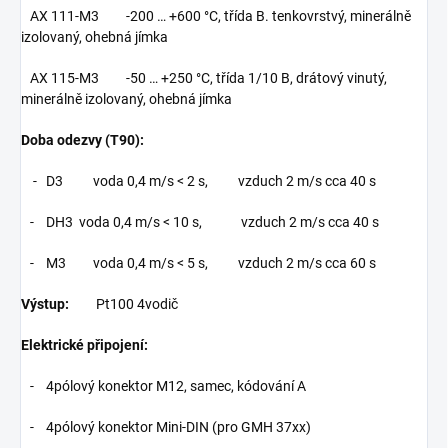
AX 111-M3 -200 … +600 °C, třída B. tenkovrstvý, minerálně
izolovaný, ohebná jímka
AX 115-M3 -50 … +250 °C, třída 1/10 B, drátový vinutý,
minerálně izolovaný, ohebná jímka
Doba odezvy (T90):
- D3 voda 0,4 m/s < 2 s, vzduch 2 m/s cca 40 s
- DH3 voda 0,4 m/s < 10 s, vzduch 2 m/s cca 40 s
- M3 voda 0,4 m/s < 5 s, vzduch 2 m/s cca 60 s
Výstup:
Pt100 4vodič
Elektrické připojení:
- 4pólový konektor M12, samec, kódování A
- 4pólový konektor Mini-DIN (pro GMH 37xx)