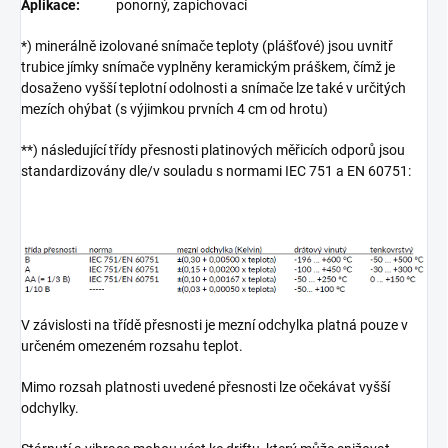
Aplikace:
ponorný, zapichovací
*) minerálně izolované snímače teploty (plášťové) jsou uvnitř
trubice jímky snímače vyplněny keramickým práškem, čímž je
dosaženo vyšší teplotní odolnosti a snímače lze také v určitých
mezích ohýbat (s výjimkou prvních 4 cm od hrotu)
**) následující třídy přesnosti platinových měřicích odporů jsou
standardizovány dle/v souladu s normami IEC 751 a EN 60751:
V závislosti na třídě přesnosti je mezní odchylka platná pouze v
určeném omezeném rozsahu teplot.
Mimo rozsah platnosti uvedené přesnosti lze očekávat vyšší
odchylky.