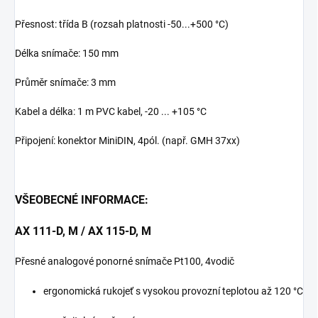
Přesnost: třída B (rozsah platnosti -50...+500 °C)
Délka snímače: 150 mm
Průměr snímače: 3 mm
Kabel a délka: 1 m PVC kabel, -20 ... +105 °C
Připojení: konektor MiniDIN, 4pól. (např. GMH 37xx)
VŠEOBECNÉ INFORMACE:
AX 111-D, M / AX 115-D, M
Přesné analogové ponorné snímače Pt100, 4vodič
ergonomická rukojeť s vysokou provozní teplotou až 120 °C