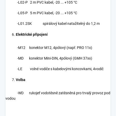
-L02-P 2 m PVC kabel, -20 ... +105 °C
-L05-P 5 m PVC kabel, -20 ... +105 °C
-L01.2SK spirálový kabel natažitelný do 1,2 m
Elektrické připojení
-M12 konektor M12, 4pólový (např. PRO 11x)
-MD konektor Mini-DIN, 4pólový (GMH 37xx)
-LE volné vodiče s kabelovými koncovkami, 4vodič
Volba
-WD rukojeť vodotěsně zatěsněná pro trvalý provoz pod
vodou