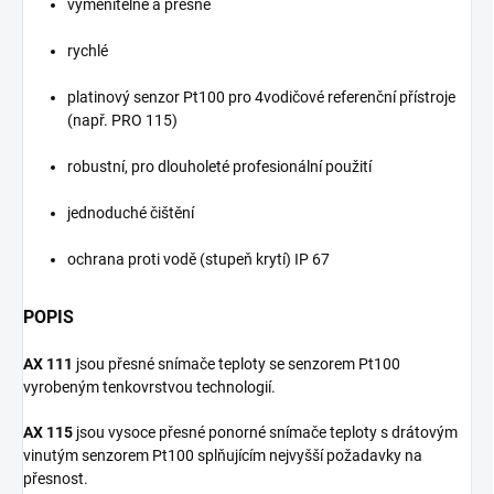
vyměnitelné a přesné
rychlé
platinový senzor Pt100 pro 4vodičové referenční přístroje
(např. PRO 115)
robustní, pro dlouholeté profesionální použití
jednoduché čištění
ochrana proti vodě (stupeň krytí) IP 67
POPIS
AX 111
jsou přesné snímače teploty se senzorem Pt100
vyrobeným tenkovrstvou technologií.
AX 115
jsou vysoce přesné ponorné snímače teploty s drátovým
vinutým senzorem Pt100 splňujícím nejvyšší požadavky na
přesnost.