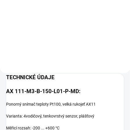
Do košíku
Do košíku
Objednací číslo: 600332
Objednací číslo: 600335
Referenční a kontrolní měření v
Referenční a kontrolní měření v
kapalinách, měkkých plastických
kapalinách, měkkých plastických
médiích, vzduchu a plynech
médiích, vzduchu a
Výroba ukončena - nástupnický
plynechDatový logger: až 16 384
produkt PRO 111 Podrobné...
datových sad Výroba ukončena
-...
TECHNICKÉ ÚDAJE
AX 111-M3-B-150-L01-P-MD:
Ponorný snímač teploty Pt100, velká rukojeť AX11
Varianta: 4vodičový, tenkovrstvý senzor, plášťový
Měřicí rozsah: -200 ... +600 °C