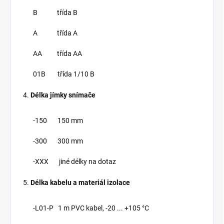
B třída B
A třída A
AA třída AA
01B třída 1/10 B
Délka jímky snímače
-150 150 mm
-300 300 mm
-XXX jiné délky na dotaz
Délka kabelu a materiál izolace
-L01-P 1 m PVC kabel, -20 ... +105 °C