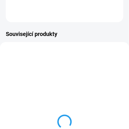
DETAILNÍ INFORMACE
ZEPTAT SE
Související produkty
ZDARMA
ZDARM
VÝROBA UKONČENA
VÝROBA UKONČENA
GMH 3710
GMH 3750
Vysoce přesný teploměr pro
Vysoce přesný teploměr pro
snímače Pt100, 4-vodič, bez
snímače Pt100, 4-vodič, s
snímačů / příslušenství
datovým loggerem, bez
1 Kč
1 Kč
snímačů / příslušenství
1,21 Kč včetně DPH
1,21 Kč včetně DPH