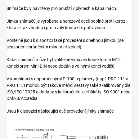
Snímače byly navrženy pro použití v plynech a kapalinách.
Jímka snímačů je vyrobena z nerezové oceli odolné proti korozi,
která je tak vhodná i pro trvalý kontakt s potravinami.
Volitelně jsou k dispozici také provedení s ohebnou jímkou (se
senzorem chráněným minerální izolací).
Kabel snímačů může být volitelně vybaven konektorem M12,
konektorem Mini-DIN nebo dodán s volnými konci vodičů.
V kombinaci s doporučenými Pt100 teploměry (např. PRO 111 a
PRO 115) mohou být takové měřicí sestavy také zkalibrovány dle
ISO/IEC 17025 a dodány s kalibračními certifikáty ISO 9001 nebo
DAkkS/Accredia.
Jsou k dispozici následující dvě provedení jímky snímače: