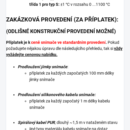
třída 1 pro typ S:
±1 °C v rozsahu 0 ...1100 °C
ZAKÁZKOVÁ PROVEDENÍ (ZA PŘÍPLATEK):
(ODLIŠNÉ KONSTRUKČNÍ PROVEDENÍ MOŽNÉ)
Příplatek je k
ceně snímače ve standardním provedení
.
Pokud
požadujete nějakou úpravu dle následujícího přehledu, tak si
vždy
vyžádejte cenovou nabídku.
Prodloužení jímky snímače
:
příplatek za každých započatých 100 mm délky
jímky snímače
Prodloužení silikonového kabelu snímače:
příplatek za každý započatý 1 m délky kabelu
snímače
Spirálový kabel PUR
, dlouhý ~1,5 m v nataženém stavu
jiné typy materiálu kabelu snímače na dotaz