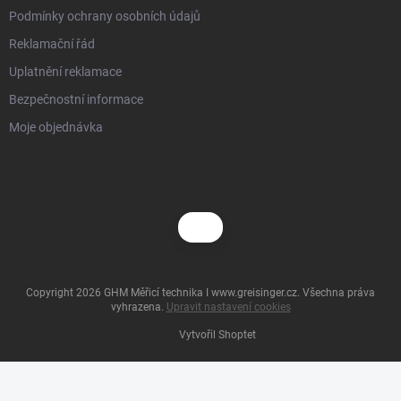
Podmínky ochrany osobních údajů
Reklamační řád
Uplatnění reklamace
Bezpečnostní informace
Moje objednávka
Copyright 2026
GHM Měřicí technika I www.greisinger.cz
. Všechna práva
vyhrazena.
Upravit nastavení cookies
Vytvořil Shoptet