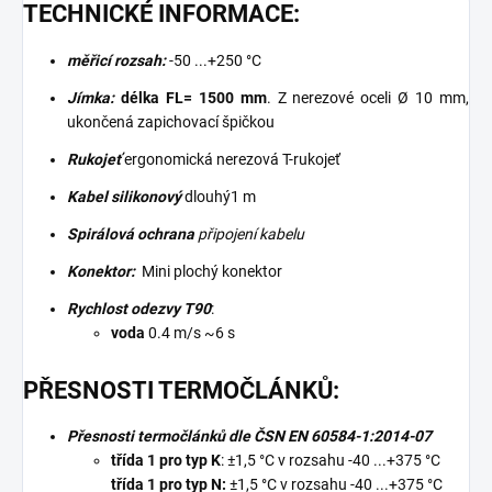
TECHNICKÉ INFORMACE:
měřicí rozsah:
-50 ...+250 °C
Jímka:
délka FL= 1500 mm
. Z nerezové oceli Ø 10 mm,
ukončená zapichovací špičkou
Rukojeť
ergonomická nerezová T-rukojeť
Kabel silikonový
dlouhý1 m
Spirálová ochrana
připojení kabelu
Konektor:
Mini plochý
konektor
Rychlost odezvy T90
:
voda
0.4 m/s ~6 s
PŘESNOSTI TERMOČLÁNKŮ:
Přesnosti termočlánků dle ČSN EN 60584-1:2014-07
třída 1 pro typ K
: ±1,5 °C v rozsahu -40 ...+375 °C
třída 1 pro typ N:
±1,5 °C v rozsahu -40 ...+375 °C