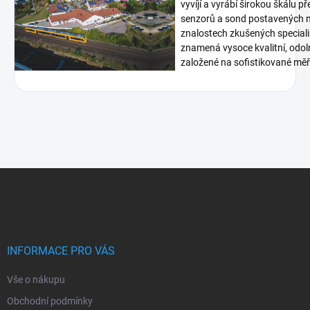
vyvíjí a vyrábí širokou škálu p
senzorů a sond postavených n
znalostech zkušených speciali
znamená vysoce kvalitní, odoln
založené na sofistikované měři
Z
á
p
a
t
í
INFORMACE PRO VÁS
Vše o nákupu
Obchodní podmínky