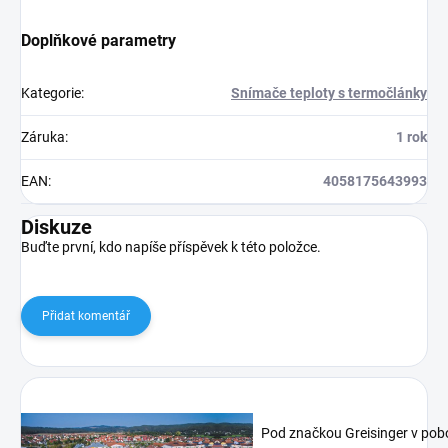
Doplňkové parametry
Kategorie
:
Snímače teploty s termočlánky
Záruka
:
1 rok
EAN
:
4058175643993
Diskuze
Buďte první, kdo napíše příspěvek k této položce.
Přidat komentář
Pod značkou Greisinger v pob