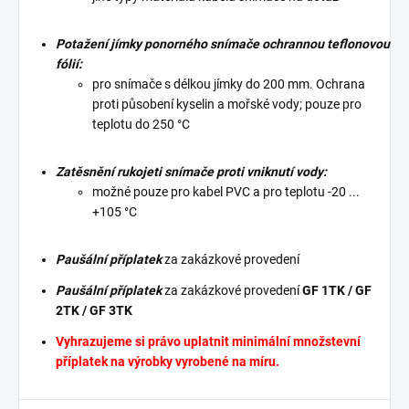
Potažení jímky ponorného snímače ochrannou teflonovou
fólií:
pro snímače s délkou jímky do 200 mm. Ochrana
proti působení kyselin a mořské vody; pouze pro
teplotu do 250 °C
Zatěsnění rukojeti snímače proti vniknutí vody:
možné pouze pro kabel PVC a pro teplotu -20 ...
+105 °C
Paušální příplatek
za zakázkové provedení
Paušální příplatek
za zakázkové provedení
GF 1TK / GF
2TK / GF 3TK
Vyhrazujeme si právo uplatnit minimální množstevní
příplatek na výrobky vyrobené na míru.