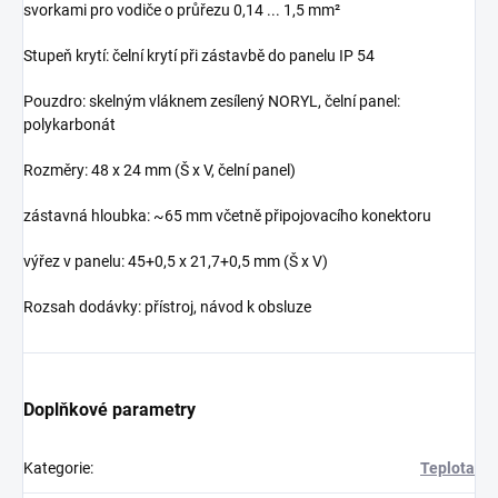
svorkami pro vodiče o průřezu 0,14 ... 1,5 mm²
Stupeň krytí: čelní krytí při zástavbě do panelu IP 54
Pouzdro: skelným vláknem zesílený NORYL, čelní panel:
polykarbonát
Rozměry: 48 x 24 mm (Š x V, čelní panel)
zástavná hloubka: ~65 mm včetně připojovacího konektoru
výřez v panelu: 45+0,5 x 21,7+0,5 mm (Š x V)
Rozsah dodávky: přístroj, návod k obsluze
Doplňkové parametry
Kategorie
:
Teplota