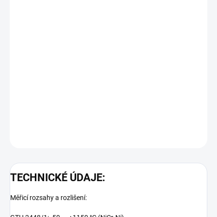
Objednací číslo: 600084
Měřicí rozsah: -200 ... +650 °C (Pt100, 2-vodič), rozlišení: 1 °C
Podrobné technické údaje naleznete v katalogovém listu:
GTH2448
DETAILNÍ INFORMACE
ZEPTAT SE
TECHNICKÉ ÚDAJE:
Měřicí rozsahy a rozlišení: