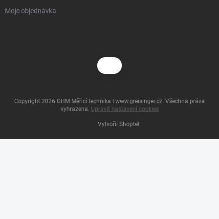
Moje objednávka
Copyright 2026
GHM Měřicí technika I www.greisinger.cz
. Všechna práva
vyhrazena.
Upravit nastavení cookies
Vytvořil Shoptet