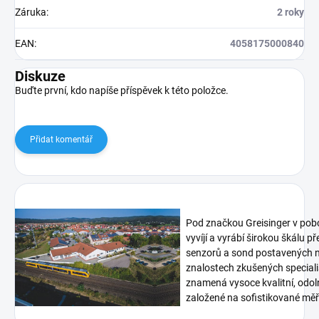
Záruka
:
2 roky
EAN
:
4058175000840
Diskuze
Buďte první, kdo napíše příspěvek k této položce.
Přidat komentář
Pod značkou Greisinger v pob
vyvíjí a vyrábí širokou škálu p
senzorů a sond postavených n
znalostech zkušených speciali
znamená vysoce kvalitní, odoln
založené na sofistikované měři