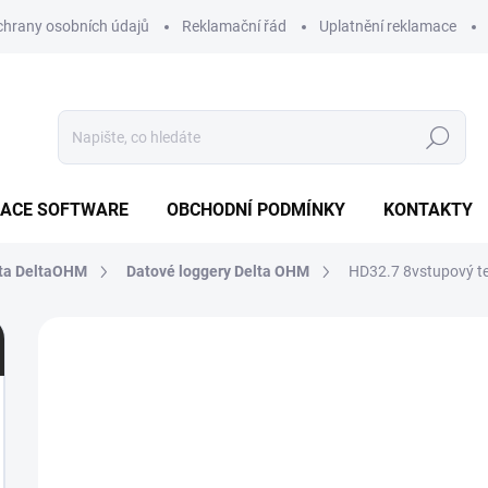
hrany osobních údajů
Reklamační řád
Uplatnění reklamace
Hledat
ZACE SOFTWARE
OBCHODNÍ PODMÍNKY
KONTAKTY
ta DeltaOHM
Datové loggery Delta OHM
HD32.7
8vstupový t
Neohodnoceno
Podrobnosti hodnocení
ZN
1
M
C