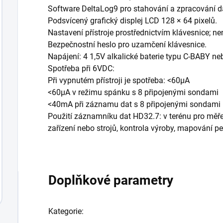
Software DeltaLog9 pro stahování a zpracování d
Podsvícený grafický displej LCD 128 × 64 pixelů.
Nastavení přístroje prostřednictvím klávesnice; nen
Bezpečnostní heslo pro uzamčení klávesnice.
Napájení: 4 1,5V alkalické baterie typu C-BABY ne
Spotřeba při 6VDC:
Při vypnutém přístroji je spotřeba: <60μA
<60μA v režimu spánku s 8 připojenými sondami
<40mA při záznamu dat s 8 připojenými sondami
Použití záznamníku dat HD32.7: v terénu pro měřen
zařízení nebo strojů, kontrola výroby, mapování pe
Doplňkové parametry
Kategorie
: