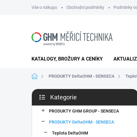
Přejít
Vše o nákupu
Obchodní podmínky
Podmínky oc
na
obsah
KATALOGY, BROŽURY A CENÍKY
AKTUALI
Domů
PRODUKTY DeltaOHM - SENSECA
Teplo
P
Kategorie
o
Přeskočit
s
kategorie
t
PRODUKTY GHM GROUP - SENSECA
r
PRODUKTY DeltaOHM - SENSECA
a
n
Teplota DeltaOHM