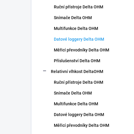
n
Ruční přístroje Delta OHM
í
p
Snímače Delta OHM
a
n
Multifunkce Delta OHM
e
Datové loggery Delta OHM
l
Měřicí převodníky Delta OHM
Příslušenství Delta OHM
Relativní vlhkost DeltaOHM
Ruční přístroje Delta OHM
Snímače Delta OHM
Multifunkce Delta OHM
Datové loggery Delta OHM
Měřicí převodníky Delta OHM