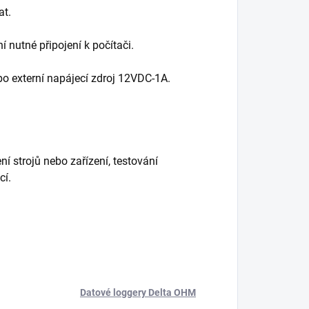
at.
í nutné připojení k počítači.
bo externí napájecí zdroj 12VDC-1A.
í strojů nebo zařízení, testování
cí.
Datové loggery Delta OHM