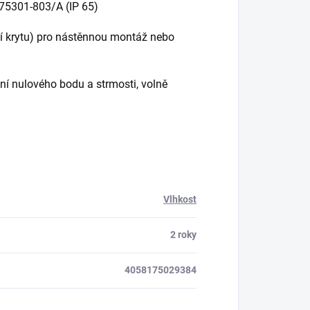
175301-803/A (IP 65)
tí krytu) pro nástěnnou montáž nebo
í nulového bodu a strmosti, volně
Vlhkost
2 roky
4058175029384