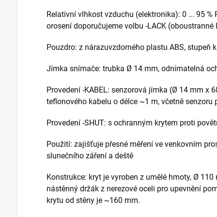
Relativní vlhkost vzduchu (elektronika): 0 ... 95 %
orosení doporučujeme volbu -LACK (oboustranné l
Pouzdro: z nárazuvzdorného plastu ABS, stupeň kr
Jímka snímače: trubka Ø 14 mm, odnímatelná oc
Provedení -KABEL: senzorová jímka (Ø 14 mm x 
teflonového kabelu o délce ~1 m, včetně senzoru 
Provedení -SHUT: s ochranným krytem proti povět
Použití: zajišťuje přesné měření ve venkovním pros
slunečního záření a deště
Konstrukce: kryt je vyroben z umělé hmoty, Ø 110
nástěnný držák z nerezové oceli pro upevnění po
krytu od stěny je ~160 mm.