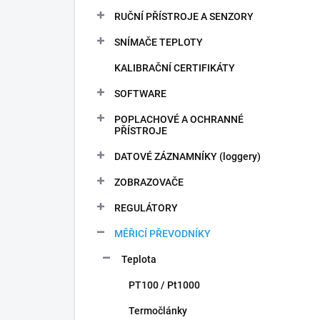
n
RUČNÍ PŘÍSTROJE A SENZORY
í
p
SNÍMAČE TEPLOTY
a
n
KALIBRAČNÍ CERTIFIKÁTY
e
SOFTWARE
l
POPLACHOVÉ A OCHRANNÉ
PŘÍSTROJE
DATOVÉ ZÁZNAMNÍKY (loggery)
ZOBRAZOVAČE
REGULÁTORY
MĚŘICÍ PŘEVODNÍKY
Teplota
PT100 / Pt1000
Termočlánky