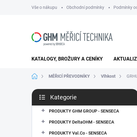
Přejít
Vše o nákupu
Obchodní podmínky
Podmínky oc
na
obsah
KATALOGY, BROŽURY A CENÍKY
AKTUALI
Domů
MĚŘICÍ PŘEVODNÍKY
Vlhkost
GRH
P
Kategorie
o
Přeskočit
s
kategorie
t
PRODUKTY GHM GROUP - SENSECA
r
PRODUKTY DeltaOHM - SENSECA
a
n
PRODUKTY Val.Co - SENSECA