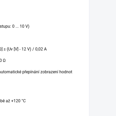
stupu: 0 ... 10 V)
 ≤ (Uv [V] - 12 V) / 0,02 A
00 Ω
 automatické přepínání zobrazení hodnot
době až +120 °C