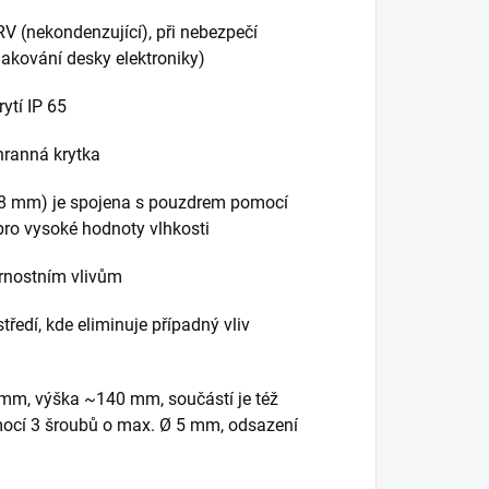
 RV (nekondenzující), při nebezpečí
akování desky elektroniky)
ytí IP 65
hranná krytka
68 mm) je spojena s pouzdrem pomocí
pro vysoké hodnoty vlhkosti
rnostním vlivům
tředí, kde eliminuje případný vliv
 mm, výška ~140 mm, součástí je též
mocí 3 šroubů o max. Ø 5 mm, odsazení