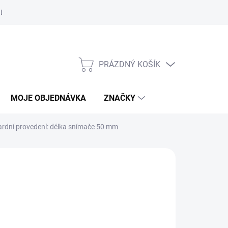
Bezpečnostní informace
Moje objednávka
PRÁZDNÝ KOŠÍK
NÁKUPNÍ
KOŠÍK
MOJE OBJEDNÁVKA
ZNAČKY
dardní provedení: délka snímače 50 mm
AČKA:
GREISINGER
5 648 Kč
/ ks
 834,08 Kč včetně DPH
ěrná
A DOTAZ