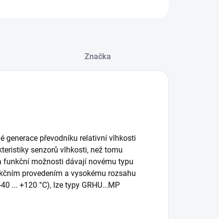
ZEPTAT SE
Značka
 generace převodníku relativní vlhkosti
eristiky senzorů vlhkosti, než tomu
a a funkční možnosti dávají novému typu
trukčním provedením a vysokému rozsahu
 -40 ... +120 °C), lze typy GRHU...MP