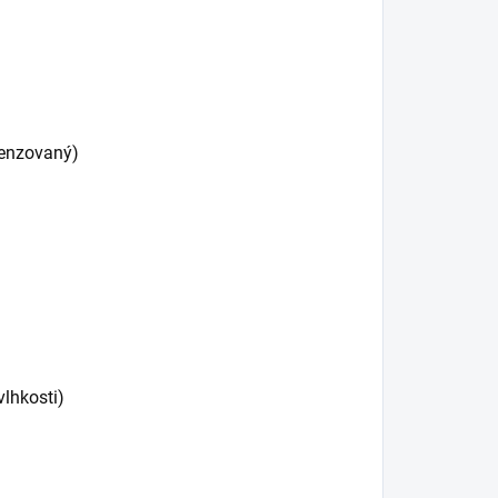
mpenzovaný)
vlhkosti)