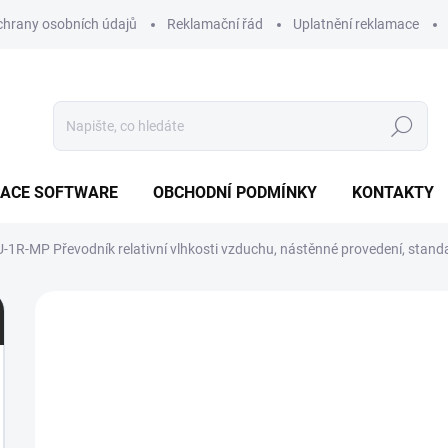
hrany osobních údajů
Reklamační řád
Uplatnění reklamace
Hledat
ZACE SOFTWARE
OBCHODNÍ PODMÍNKY
KONTAKTY
U-1R-MP
Převodník relativní vlhkosti vzduchu, nástěnné provedení, stan
Neohodnoceno
Podrobnosti hodnocení
ZN
ZDARMA
6
M
N