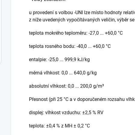
u provedení s volbou -UNI lze místo hodnoty relati
z níže uvedených vypočítávaných veličin, výběr se
teplota mokrého teploměru: -27,0 ... +60,0 °C
teplota rosného bodu: -40,0 ... +60,0 °C
entalpie: -25,0 ... 999,9 kJ/kg
měrná vlhkost: 0,0 ... 640,0 g/kg
absolutní vlhkost: 0,0 ... 200,0 g/m³
Přesnost (při 25 °C a v doporučeném rozsahu vlhko
displej: vlhkost vzduchu: ±2,5 % RV
teplota: ±0,4 % z MH ± 0,2 °C