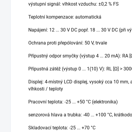
výstupní signál: vlhkost vzduchu: ±0,2 % FS
Teplotní kompenzace: automatická
Napájení: 12 ... 30 V DC popř. 18 ... 30 V DC (při vý
Ochrana proti přepólování: 50 V, trvale
Přípustný odpor smyčky (výstup 4 ... 20 mA): RA [Ω]
Přípustná zátěž (výstup 0 ... 1(10) V): RL [Ω] > 30
Displej: 4-místný LCD displej, vysoký cca 10 mm,
vlhkosti / teploty
Pracovní teplota: -25 ... +50 °C (elektronika)
senzorová hlava a trubka: -40 ... +100 °C, krátko
Skladovací teplota: -25 ... +70 °C