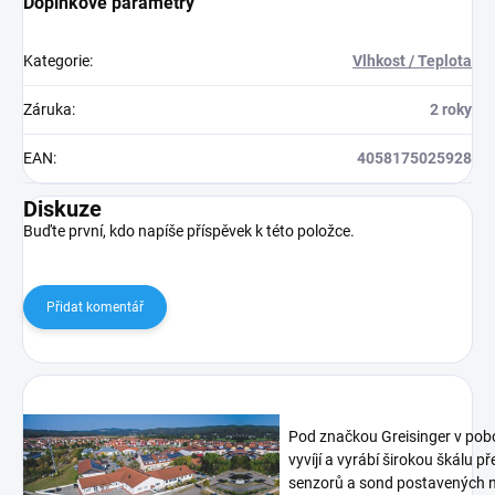
Doplňkové parametry
Kategorie
:
Vlhkost / Teplota
Záruka
:
2 roky
EAN
:
4058175025928
Diskuze
Buďte první, kdo napíše příspěvek k této položce.
Přidat komentář
Pod značkou Greisinger v pob
vyvíjí a vyrábí širokou škálu p
senzorů a sond postavených n