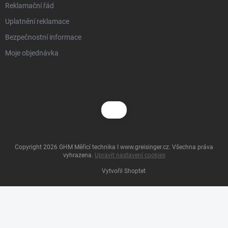
Reklamační řád
Uplatnění reklamace
Bezpečnostní informace
Moje objednávka
Copyright 2026
GHM Měřicí technika I www.greisinger.cz
. Všechna práva
vyhrazena.
Upravit nastavení cookies
Vytvořil Shoptet