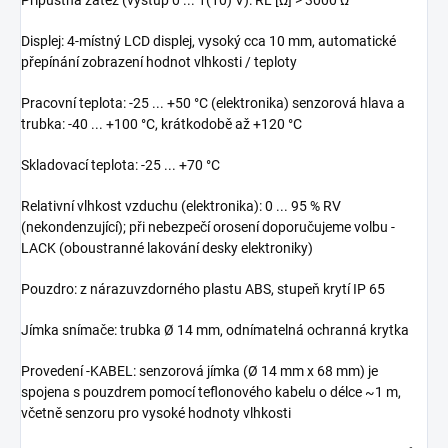
Displej: 4-místný LCD displej, vysoký cca 10 mm, automatické
přepínání zobrazení hodnot vlhkosti / teploty
Pracovní teplota: -25 ... +50 °C (elektronika) senzorová hlava a
trubka: -40 ... +100 °C, krátkodobě až +120 °C
Skladovací teplota: -25 ... +70 °C
Relativní vlhkost vzduchu (elektronika): 0 ... 95 % RV
(nekondenzující); při nebezpečí orosení doporučujeme volbu -
LACK (oboustranné lakování desky elektroniky)
Pouzdro: z nárazuvzdorného plastu ABS, stupeň krytí IP 65
Jímka snímače: trubka Ø 14 mm, odnímatelná ochranná krytka
Provedení -KABEL: senzorová jímka (Ø 14 mm x 68 mm) je
spojena s pouzdrem pomocí teflonového kabelu o délce ~1 m,
včetně senzoru pro vysoké hodnoty vlhkosti