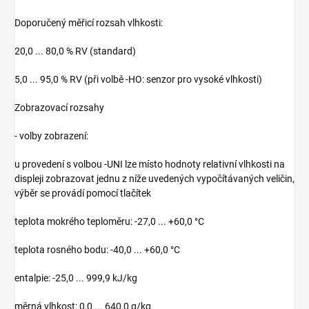
Doporučený měřicí rozsah vlhkosti:
20,0 ... 80,0 % RV (standard)
5,0 ... 95,0 % RV (při volbě -HO: senzor pro vysoké vlhkosti)
Zobrazovací rozsahy
- volby zobrazení:
u provedení s volbou -UNI lze místo hodnoty relativní vlhkosti na
displeji zobrazovat jednu z níže uvedených vypočítávaných veličin,
výběr se provádí pomocí tlačítek
teplota mokrého teploměru: -27,0 ... +60,0 °C
teplota rosného bodu: -40,0 ... +60,0 °C
entalpie: -25,0 ... 999,9 kJ/kg
měrná vlhkost: 0,0 ... 640,0 g/kg