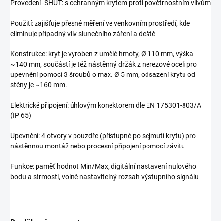
Provedení -SHUT: s ochranným krytem proti povětrnostním vlivům
Použití: zajišťuje přesné měření ve venkovním prostředí, kde
eliminuje případný vliv slunečního záření a deště
Konstrukce: kryt je vyroben z umělé hmoty, Ø 110 mm, výška
~140 mm, součástí je též nástěnný držák z nerezové oceli pro
upevnění pomocí 3 šroubů o max. Ø 5 mm, odsazení krytu od
stěny je ~160 mm.
Elektrické připojení: úhlovým konektorem dle EN 175301-803/A
(IP 65)
Upevnění: 4 otvory v pouzdře (přístupné po sejmutí krytu) pro
nástěnnou montáž nebo procesní připojení pomocí závitu
Funkce: paměť hodnot Min/Max, digitální nastavení nulového
bodu a strmosti, volně nastavitelný rozsah výstupního signálu