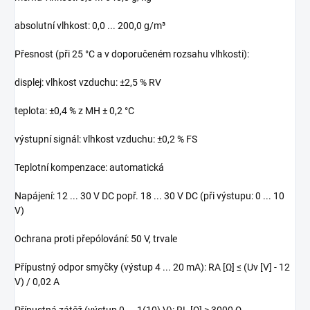
absolutní vlhkost: 0,0 ... 200,0 g/m³
Přesnost (při 25 °C a v doporučeném rozsahu vlhkosti):
displej: vlhkost vzduchu: ±2,5 % RV
teplota: ±0,4 % z MH ± 0,2 °C
výstupní signál: vlhkost vzduchu: ±0,2 % FS
Teplotní kompenzace: automatická
Napájení: 12 ... 30 V DC popř. 18 ... 30 V DC (při výstupu: 0 ... 10
V)
Ochrana proti přepólování: 50 V, trvale
Přípustný odpor smyčky (výstup 4 ... 20 mA): RA [Ω] ≤ (Uv [V] - 12
V) / 0,02 A
Přípustná zátěž (výstup 0 ... 1(10) V): RL [Ω] > 3000 Ω