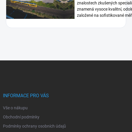
znalostech zkušených speciali
znamená vysoce kvalitní, odoln
založené na sofistikované měři
Z
á
p
a
t
í
INFORMACE PRO VÁS
Vše o nákupu
Obchodní podmínky
Podmínky ochrany osobních údajů